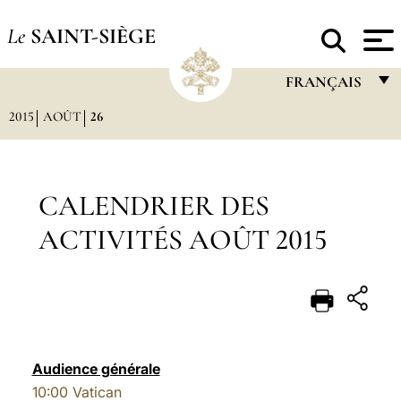
Le
SAINT-SIÈGE
FRANÇAIS
2015
AOÛT
26
FRANÇAIS
ENGLISH
ITALIANO
CALENDRIER DES
PORTUGUÊS
ACTIVITÉS AOÛT 2015
ESPAÑOL
DEUTSCH
POLSKI
العربيّة
Audience générale
10:00
Vatican
中文