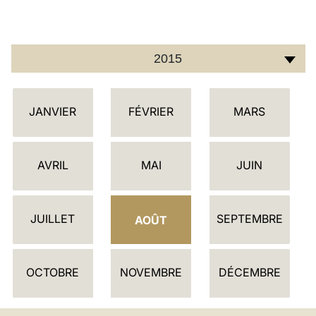
LATINE
2015
C
JANVIER
FÉVRIER
MARS
A
L
E
AVRIL
MAI
JUIN
N
D
JUILLET
SEPTEMBRE
R
AOÛT
I
E
OCTOBRE
NOVEMBRE
DÉCEMBRE
R