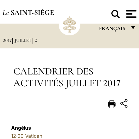
Le
SAINT-SIÈGE
FRANÇAIS
2017
JUILLET
2
FRANÇAIS
ENGLISH
ITALIANO
CALENDRIER DES
PORTUGUÊS
ACTIVITÉS JUILLET 2017
ESPAÑOL
DEUTSCH
POLSKI
العربيّة
Angélus
12:00
Vatican
中文