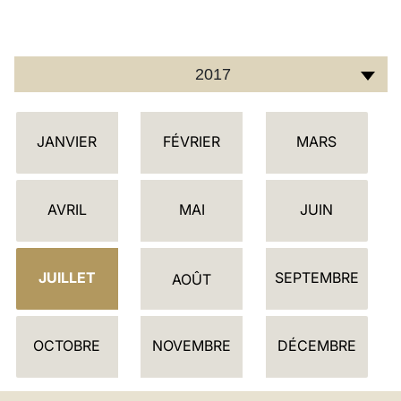
LATINE
2017
C
JANVIER
FÉVRIER
MARS
A
L
E
AVRIL
MAI
JUIN
N
D
JUILLET
SEPTEMBRE
R
AOÛT
I
E
OCTOBRE
NOVEMBRE
DÉCEMBRE
R