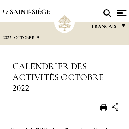
Le
SAINT-SIÈGE
FRANÇAIS
2022
OCTOBRE
9
FRANÇAIS
ENGLISH
ITALIANO
CALENDRIER DES
PORTUGUÊS
ACTIVITÉS OCTOBRE
ESPAÑOL
2022
DEUTSCH
POLSKI
العربيّة
中文