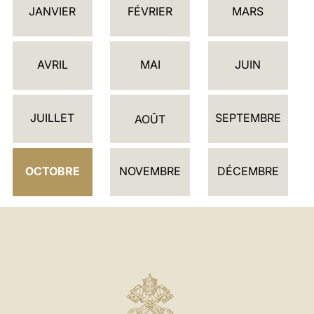
JANVIER
FÉVRIER
MARS
A
L
E
AVRIL
MAI
JUIN
N
D
JUILLET
SEPTEMBRE
R
AOÛT
I
E
OCTOBRE
NOVEMBRE
DÉCEMBRE
R