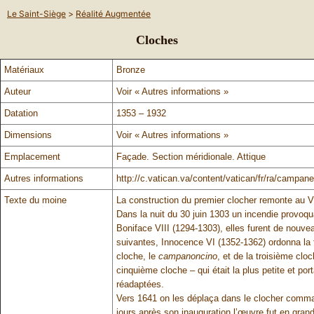
Le Saint-Siège
>
Réalité Augmentée
Cloches
Matériaux
Bronze
Auteur
Voir « Autres informations »
Datation
1353 – 1932
Dimensions
Voir « Autres informations »
Emplacement
Façade. Section méridionale. Attique
Autres informations
http://c.vatican.va/content/vatican/fr/ra/campane
Texte du moine
La construction du premier clocher remonte au VI
Dans la nuit du 30 juin 1303 un incendie provoqu
Boniface VIII (1294-1303), elles furent de no
suivantes, Innocence VI (1352-1362) ordonna la 
cloche, le
campanoncino
, et de la troisième clo
cinquième cloche – qui était la plus petite et port
réadaptées.
Vers 1641 on les déplaça dans le clocher comma
jours après son inauguration l’œuvre fut en gran