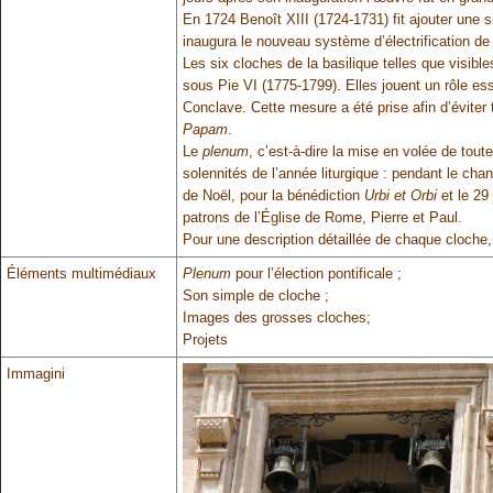
En 1724 Benoît XIII (1724-1731) fit ajouter une
inaugura le nouveau système d’électrification de
Les six cloches de la basilique telles que visible
sous Pie VI (1775-1799). Elles jouent un rôle ess
Conclave. Cette mesure a été prise afin d’éviter 
Papam
.
Le
plenum
, c’est-à-dire la mise en volée de tou
solennités de l’année liturgique : pendant le cha
de Noël, pour la bénédiction
Urbi et Orbi
et le 29 
patrons de l’Église de Rome, Pierre et Paul.
Pour une description détaillée de chaque cloche, 
Éléments multimédiaux
Plenum
pour l’élection pontificale ;
Son simple de cloche ;
Images des grosses cloches;
Projets
Immagini