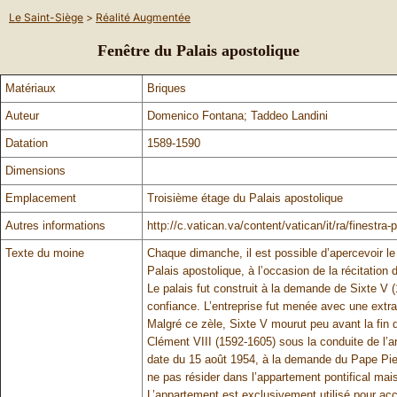
Le Saint-Siège
>
Réalité Augmentée
Fenêtre du Palais apostolique
Matériaux
Briques
Auteur
Domenico Fontana; Taddeo Landini
Datation
1589-1590
Dimensions
Emplacement
Troisième étage du Palais apostolique
Autres informations
http://c.vatican.va/content/vatican/it/ra/finestra
Texte du moine
Chaque dimanche, il est possible d’apercevoir le
Palais apostolique, à l’occasion de la récitation 
Le palais fut construit à la demande de Sixte V
confiance. L’entreprise fut menée avec une extra
Malgré ce zèle, Sixte V mourut peu avant la fin d
Clément VIII (1592-1605) sous la conduite de l’a
date du 15 août 1954, à la demande du Pape Pie
ne pas résider dans l’appartement pontifical mais
L’appartement est exclusivement utilisé pour accu