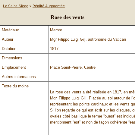
Le Saint-Siège
>
Réalité Augmentée
Rose des vents
Matériaux
Marbre
Auteur
Mgr Filippo Luigi Gilj, astronome du Vatican
Datation
1817
Dimensions
Emplacement
Place Saint-Pierre. Centre
Autres informations
Texte du moine
La rose des vents a été réalisée en 1817, en mê
Mgr. Filippo Luigi Gilj. Placée au sol autour de
représentant les points cardinaux et les vents qu
Si l’on regarde ce qui est écrit sur les disques, o
ovales côté basilique le terme “ouest” est indiqu
mentionnent “est” et non de façon cohérente “east