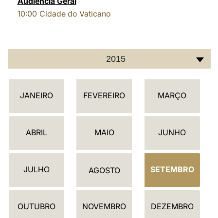
Audiência Geral
10:00
Cidade do Vaticano
LATINE
2015
C
JANEIRO
FEVEREIRO
MARÇO
A
L
E
ABRIL
MAIO
JUNHO
N
D
JULHO
SETEMBRO
Á
AGOSTO
R
I
OUTUBRO
NOVEMBRO
DEZEMBRO
O