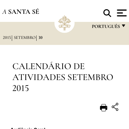
A
SANTA SÉ
PORTUGUÊS
2015
SETEMBRO
30
FRANÇAIS
ENGLISH
ITALIANO
CALENDÁRIO DE
PORTUGUÊS
ATIVIDADES SETEMBRO
ESPAÑOL
2015
DEUTSCH
POLSKI
العربيّة
中文