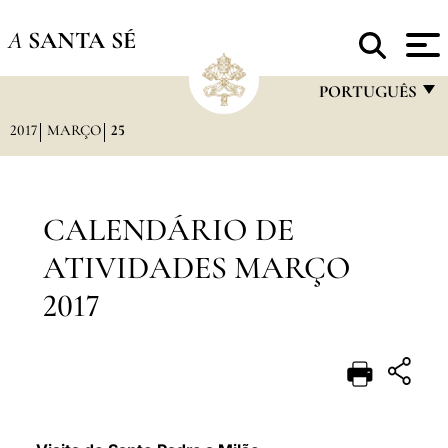
A
SANTA SÉ
PORTUGUÊS
2017
MARÇO
25
FRANÇAIS
ENGLISH
ITALIANO
CALENDÁRIO DE
PORTUGUÊS
ATIVIDADES MARÇO
ESPAÑOL
2017
DEUTSCH
POLSKI
العربيّة
中文