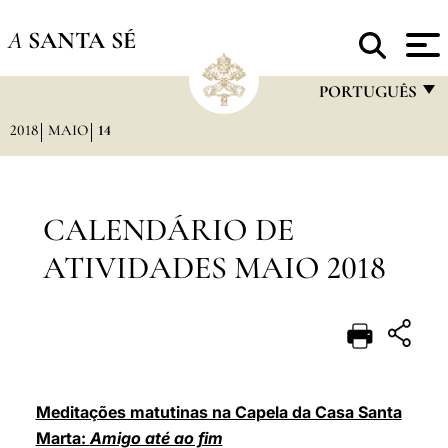
A
SANTA SÉ
PORTUGUÊS
2018
MAIO
14
FRANÇAIS
ENGLISH
ITALIANO
CALENDÁRIO DE
PORTUGUÊS
ATIVIDADES MAIO 2018
ESPAÑOL
DEUTSCH
POLSKI
العربيّة
Meditações matutinas na Capela da Casa Santa
Marta:
Amigo até ao fim
中文