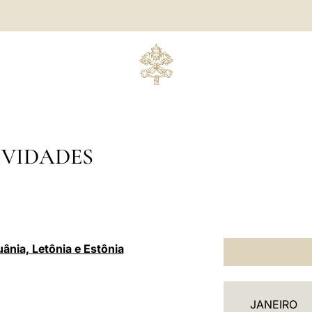
IVIDADES
ânia, Letônia e Estônia
C
JANEIRO