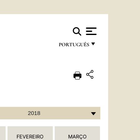
PORTUGUÊS
FRANÇAIS
ENGLISH
ITALIANO
PORTUGUÊS
ESPAÑOL
2018
DEUTSCH
POLSKI
FEVEREIRO
MARÇO