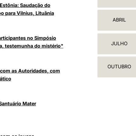
A
 Estônia: Saudação do
L
o para Vilnius, Lituânia
ABRIL
E
N
rticipantes no Simpósio
JULHO
ta, testemunha do mistério"
D
Á
OUTUBRO
R
o com as Autoridades, com
ático
I
O
 Santuário Mater