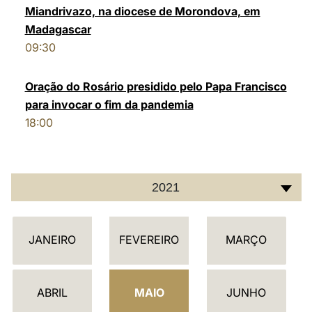
Miandrivazo, na diocese de Morondova, em
LATINE
Madagascar
09:30
Oração do Rosário presidido pelo Papa Francisco
para invocar o fim da pandemia
18:00
2021
C
JANEIRO
FEVEREIRO
MARÇO
A
L
E
ABRIL
MAIO
JUNHO
N