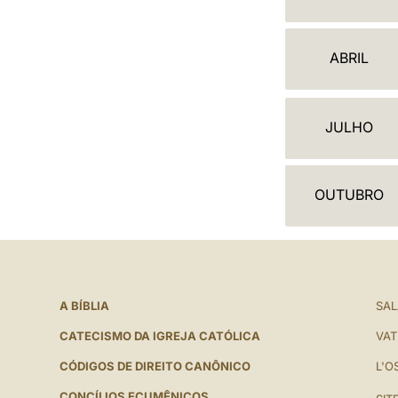
A
L
ABRIL
E
N
JULHO
D
Á
OUTUBRO
R
I
O
A BÍBLIA
SAL
CATECISMO DA IGREJA CATÓLICA
VAT
CÓDIGOS DE DIREITO CANÔNICO
L'O
CONCÍLIOS ECUMÊNICOS