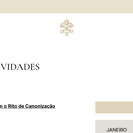
IVIDADES
m o Rito de Canonização
C
JANEIRO