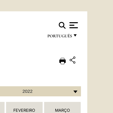
PORTUGUÊS
FRANÇAIS
ENGLISH
ITALIANO
PORTUGUÊS
ESPAÑOL
2022
DEUTSCH
POLSKI
FEVEREIRO
MARÇO