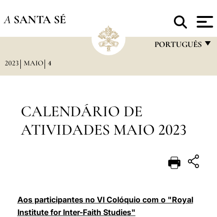
A
SANTA SÉ
PORTUGUÊS
2023
MAIO
4
FRANÇAIS
ENGLISH
ITALIANO
CALENDÁRIO DE
PORTUGUÊS
ATIVIDADES MAIO 2023
ESPAÑOL
DEUTSCH
POLSKI
العربيّة
Aos participantes no VI Colóquio com o "Royal
Institute for Inter-Faith Studies"
中文