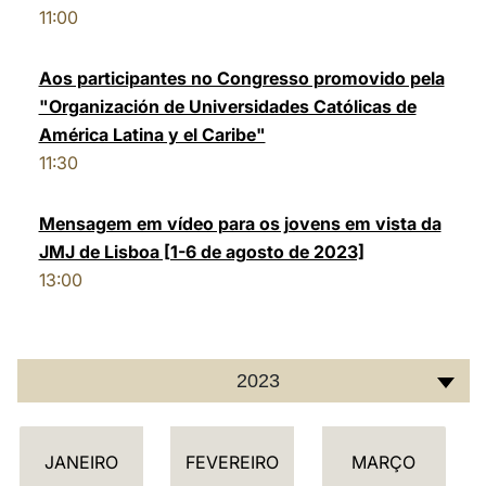
11:00
LATINE
Aos participantes no Congresso promovido pela
"Organización de Universidades Católicas de
América Latina y el Caribe"
11:30
Mensagem em vídeo para os jovens em vista da
JMJ de Lisboa [1-6 de agosto de 2023]
13:00
2023
C
JANEIRO
FEVEREIRO
MARÇO
A