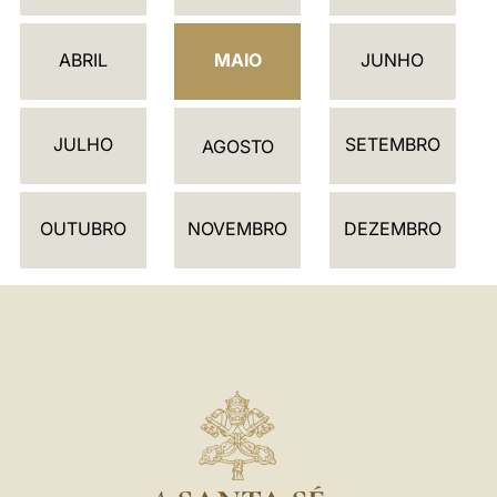
L
E
ABRIL
MAIO
JUNHO
N
D
JULHO
SETEMBRO
Á
AGOSTO
R
I
OUTUBRO
NOVEMBRO
DEZEMBRO
O