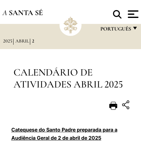
A
SANTA SÉ
PORTUGUÊS
2025
ABRIL
2
FRANÇAIS
ENGLISH
ITALIANO
CALENDÁRIO DE
PORTUGUÊS
ATIVIDADES ABRIL 2025
ESPAÑOL
DEUTSCH
POLSKI
العربيّة
Catequese do Santo Padre preparada para a
Audiência Geral de 2 de abril de 2025
中文