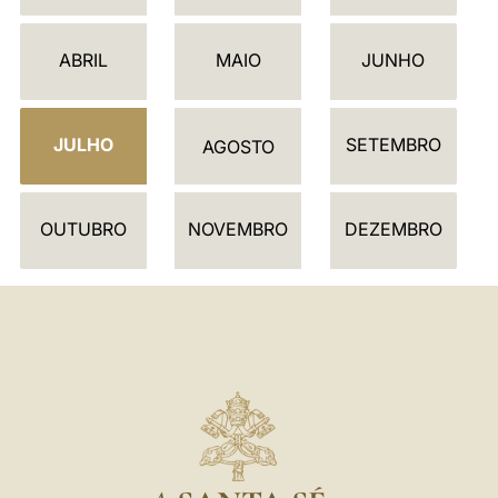
L
E
ABRIL
MAIO
JUNHO
N
D
JULHO
SETEMBRO
Á
AGOSTO
R
I
OUTUBRO
NOVEMBRO
DEZEMBRO
O