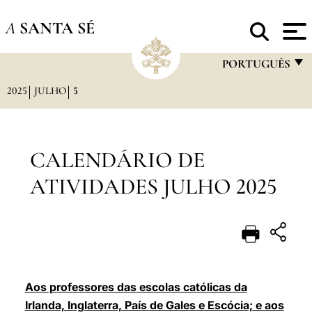
A
SANTA SÉ
PORTUGUÊS
2025
JULHO
5
FRANÇAIS
ENGLISH
ITALIANO
CALENDÁRIO DE
PORTUGUÊS
ATIVIDADES JULHO 2025
ESPAÑOL
DEUTSCH
POLSKI
العربيّة
Aos professores das escolas católicas da
Irlanda, Inglaterra, País de Gales e Escócia; e aos
中文