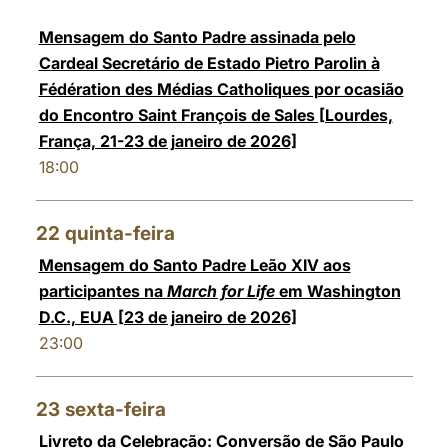
Mensagem do Santo Padre assinada pelo
Cardeal Secretário de Estado Pietro Parolin à
Fédération des Médias Catholiques por ocasião
do Encontro Saint François de Sales [Lourdes,
França, 21-23 de janeiro de 2026]
18:00
22
quinta-feira
Mensagem do Santo Padre Leão XIV aos
participantes na
March for Life
em Washington
D.C., EUA [23 de janeiro de 2026]
23:00
23
sexta-feira
Livreto da Celebração: Conversão de São Paulo