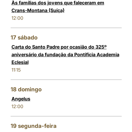
Às famílias dos jovens que faleceram em
Crans-Montana (Suíça)
12:00
17
sábado
Carta do Santo Padre por ocasião do 325º
aniversário da fundação da Pontifícia Academia
Eclesial
11:15
18
domingo
Angelus
12:00
19
segunda-feira