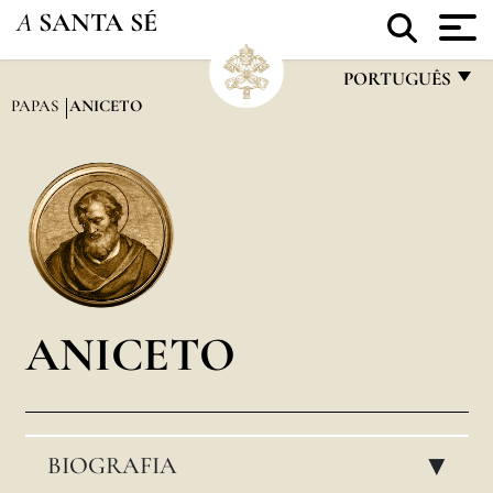
A
SANTA SÉ
PORTUGUÊS
PAPAS
ANICETO
FRANÇAIS
ENGLISH
ITALIANO
PORTUGUÊS
ESPAÑOL
DEUTSCH
ANICETO
POLSKI
العربيّة
BIOGRAFIA
中文
▸