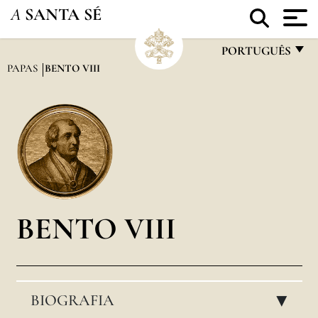
A
SANTA SÉ
PORTUGUÊS
PAPAS
BENTO VIII
FRANÇAIS
ENGLISH
ITALIANO
PORTUGUÊS
ESPAÑOL
DEUTSCH
BENTO VIII
POLSKI
العربيّة
BIOGRAFIA
中文
▸