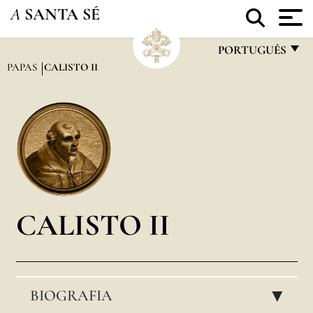
A
SANTA SÉ
PORTUGUÊS
PAPAS
CALISTO II
FRANÇAIS
ENGLISH
ITALIANO
PORTUGUÊS
ESPAÑOL
DEUTSCH
CALISTO II
POLSKI
العربيّة
BIOGRAFIA
中文
▸