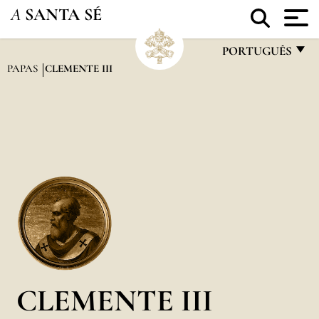
A
SANTA SÉ
PORTUGUÊS
PAPAS
CLEMENTE III
FRANÇAIS
ENGLISH
ITALIANO
PORTUGUÊS
ESPAÑOL
DEUTSCH
POLSKI
العربيّة
CLEMENTE III
中文