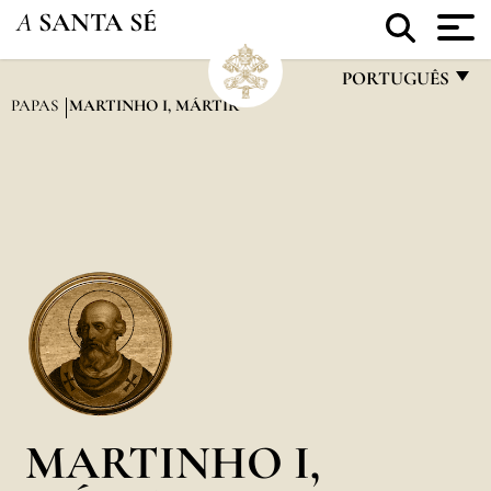
A
SANTA SÉ
PORTUGUÊS
PAPAS
MARTINHO I, MÁRTIR
FRANÇAIS
ENGLISH
ITALIANO
PORTUGUÊS
ESPAÑOL
DEUTSCH
POLSKI
العربيّة
MARTINHO I,
中文