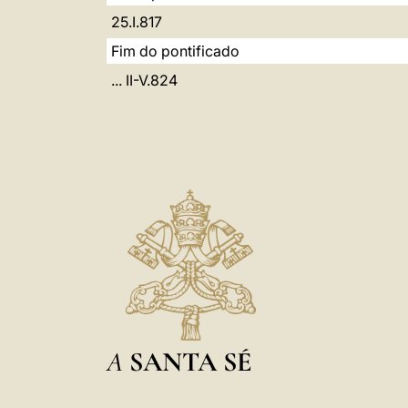
25.I.817
Fim do pontificado
... II-V.824
A
SANTA SÉ