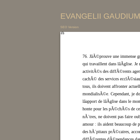
EVANGELII GAUDIUM 
SEO Version
76. JâÃ©prouve une immense gra
qui travaillent dans lâÃglise. 
activitÃ©s des diffÃ©rents agen
cachÃ© des services ecclÃ©siau
tous, ils doivent affronter actue
mondialisÃ©e. Cependant, je dois
lâapport de lâÃglise dans le 
honte pour les pÃ©chÃ©s de certa
nÃ´tres, ne doivent pas faire ou
amour : ils aident beaucoup de 
des hÃ´pitaux prÃ©caires, acco
diffÃ©rentes dÃ©pendances dans 