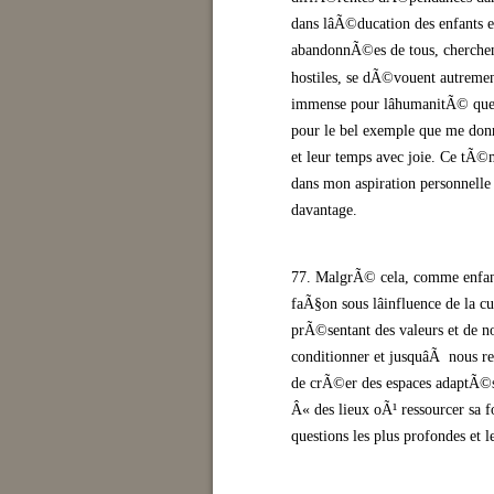
dans lâÃ©ducation des enfants
abandonnÃ©es de tous, cherche
hostiles, se dÃ©vouent autremen
immense pour lâhumanitÃ© que 
pour le bel exemple que me donn
et leur temps avec joie. Ce tÃ©
dans mon aspiration personnel
davantage.
77. MalgrÃ© cela, comme enfan
faÃ§on sous lâinfluence de la
prÃ©sentant des valeurs et de no
conditionner et jusquâÃ nous r
de crÃ©er des espaces adaptÃ©
Â« des lieux oÃ¹ ressourcer sa 
questions les plus profondes et 