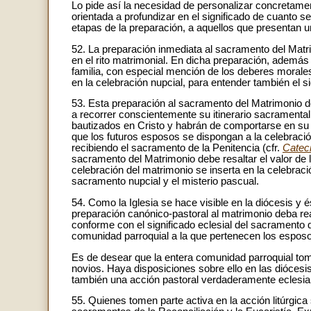
Lo pide así la necesidad de personalizar concretament
orientada a profundizar en el significado de cuanto se
etapas de la preparación, a aquellos que presentan u
52. La preparación inmediata al sacramento del Matri
en el rito matrimonial. En dicha preparación, además 
familia, con especial mención de los deberes morales
en la celebración nupcial, para entender también el si
53. Esta preparación al sacramento del Matrimonio d
a recorrer conscientemente su itinerario sacrament
bautizados en Cristo y habrán de comportarse en su v
que los futuros esposos se dispongan a la celebració
recibiendo el sacramento de la Penitencia (cfr.
Cateci
sacramento del Matrimonio debe resaltar el valor de
celebración del matrimonio se inserta en la celebració
sacramento nupcial y el misterio pascual.
54. Como la Iglesia se hace visible en la diócesis y 
preparación canónico-pastoral al matrimonio deba rea
conforme con el significado eclesial del sacramento 
comunidad parroquial a la que pertenecen los espos
Es de desear que la entera comunidad parroquial tome
novios. Haya disposiciones sobre ello en las diócesi
también una acción pastoral verdaderamente eclesial
55. Quienes tomen parte activa en la acción litúrgic