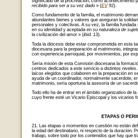
significado de la procreación, como acontecimiento p
recibido para ser a su vez dado
» (
EV
92).
Como fundamento de la familia, el matrimonio derram
abundantes bienes y valores que aseguran la solidarida
personales y colectivas. A su vez, la familia fundad
en su identidad
y aceptada en
su naturaleza de sujet
la civilización del amor » (
ibíd.
13).
Toda la diócesis debe estar comprometida en esta tar
diocesana para la preparación al matrimonio, integra
con experiencia parroquial, por movimientos, por exp
Sería misión de esta Comisión diocesana la formaci
centros dedicados a este servicio a distintos nivele
laicos elegidos que colaboren en la preparación en se
ayuda de un coordinador, normalmente sacerdote, en 
matrimonio, sería oportuna la asesoría de un sacerdo
Todo ello ha de entrar en el ámbito organizativo de 
cuyo frente esté un Vicario Episcopal y los vicarios 
ETAPAS O PER
21. Las etapas o momentos en cuestión no están defi
la edad del destinatario, ni respecto de la duración. 
trabajo, sobre todo por los contenidos que hay que t