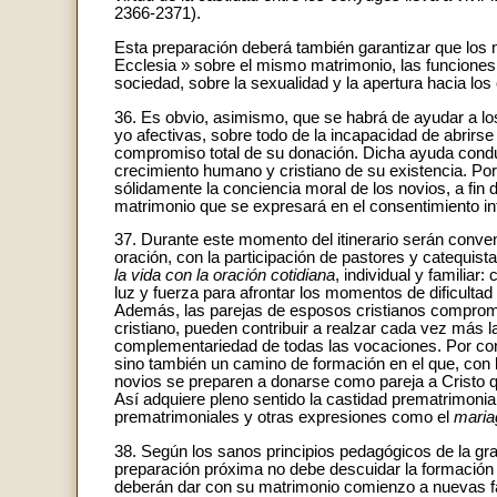
2366-2371).
Esta preparación deberá también garantizar que los n
Ecclesia » sobre el mismo matrimonio, las funciones p
sociedad, sobre la sexualidad y la apertura hacia los 
36. Es obvio, asimismo, que se habrá de ayudar a lo
yo afectivas, sobre todo de la incapacidad de abrir
compromiso total de su donación. Dicha ayuda conduc
crecimiento humano y cristiano de su existencia. Po
sólidamente la conciencia moral de los novios, a fin d
matrimonio que se expresará en el consentimiento in
37. Durante este momento del itinerario serán conve
oración, con la participación de pastores y catequist
la vida con la oración cotidiana
, individual y familiar
luz y fuerza para afrontar los momentos de dificultad
Además, las parejas de esposos cristianos comprom
cristiano, pueden contribuir a realzar cada vez más la
complementariedad de todas las vocaciones. Por cons
sino también un camino de formación en el que, con l
novios se preparen a donarse como pareja a Cristo qu
Así adquiere pleno sentido la castidad prematrimonial
prematrimoniales y otras expresiones como el
maria
38. Según los sanos principios pedagógicos de la grad
preparación próxima no debe descuidar la formación p
deberán dar con su matrimonio comienzo a nuevas fam