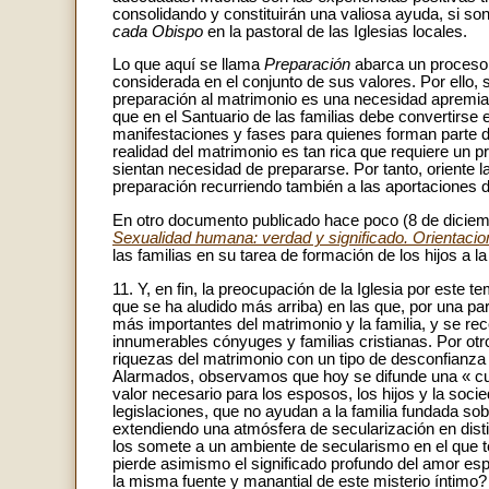
consolidando y constituirán una valiosa ayuda, si s
cada Obispo
en la pastoral de las Iglesias locales.
Lo que aquí se llama
Preparación
abarca un proceso
considerada en el conjunto de sus valores. Por ello, s
preparación al matrimonio es una necesidad apremian
que en el Santuario de las familias debe convertirse 
manifestaciones y fases para quienes forman parte 
realidad del matrimonio es tan rica que requiere un p
sientan necesidad de prepararse. Por tanto, oriente la
preparación recurriendo también a las aportaciones d
En otro documento publicado hace poco (8 de diciembre
Sexualidad humana: verdad y significado. Orientacio
las familias en su tarea de formación de los hijos a l
11. Y, en fin, la preocupación de la Iglesia por este 
que se ha aludido más arriba) en las que, por una pa
más importantes del matrimonio y la familia, y se r
innumerables cónyuges y familias cristianas. Por ot
riquezas del matrimonio con un tipo de desconfianza 
Alarmados, observamos que hoy se difunde una « cul
valor necesario para los esposos, los hijos y la so
legislaciones, que no ayudan a la familia fundada so
extendiendo una atmósfera de secularización en dist
los somete a un ambiente de secularismo en el que t
pierde asimismo el significado profundo del amor esp
la misma fuente y manantial de este misterio íntimo? 