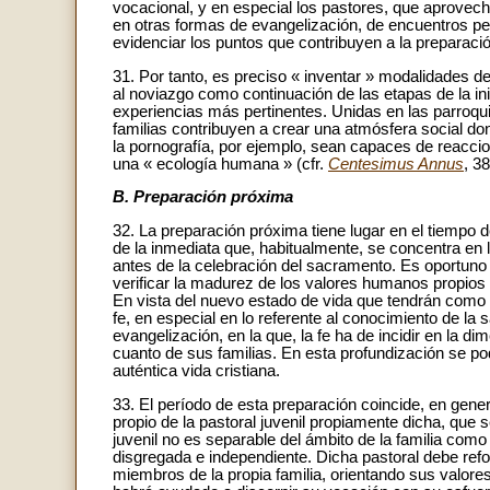
vocacional, y en especial los pastores, que aprovecha
en otras formas de evangelización, de encuentros per
evidenciar los puntos que contribuyen a la preparació
31. Por tanto, es preciso « inventar » modalidades d
al noviazgo como continuación de las etapas de la ini
experiencias más pertinentes. Unidas en las parroqui
familias contribuyen a crear una atmósfera social d
la pornografía, por ejemplo, sean capaces de reaccion
una « ecología humana » (cfr.
Centesimus Annus
, 38
B. Preparación próxima
32. La preparación próxima tiene lugar en el tiempo d
de la inmediata que, habitualmente, se concentra en 
antes de la celebración del sacramento. Es oportuno 
verificar la madurez de los valores humanos propios 
En vista del nuevo estado de vida que tendrán como m
fe, en especial en lo referente al conocimiento de la
evangelización, en la que, la fe ha de incidir en la 
cuanto de sus familias. En esta profundización se pod
auténtica vida cristiana.
33. El período de esta preparación coincide, en gener
propio de la pastoral juvenil propiamente dicha, que se
juvenil no es separable del ámbito de la familia como
disgregada e independiente. Dicha pastoral debe refo
miembros de la propia familia, orientando sus valores