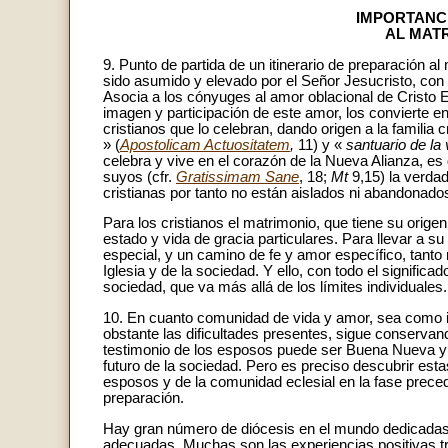
IMPORTANC
AL MAT
9. Punto de partida de un itinerario de preparación a
sido asumido y elevado por el Señor Jesucristo, con 
Asocia a los cónyuges al amor oblacional de Cristo E
imagen y participación de este amor, los convierte en
cristianos que lo celebran, dando origen a la familia c
» (
Apostolicam Actuositatem
,
11) y «
santuario de la 
celebra y vive en el corazón de la Nueva Alianza, es 
suyos (cfr.
Gratissimam Sane
, 18;
Mt
9,15) la verda
cristianas por tanto no están aislados ni abandonado
Para los cristianos el matrimonio, que tiene su orig
estado y vida de gracia particulares. Para llevar a 
especial, y un camino de fe y amor específico, tanto
Iglesia y de la sociedad. Y ello, con todo el signific
sociedad, que va más allá de los límites individuales.
10. En cuanto comunidad de vida y amor, sea como in
obstante las dificultades presentes, sigue conservan
testimonio de los esposos puede ser Buena Nueva y c
futuro de la sociedad. Pero es preciso descubrir esta
esposos y de la comunidad eclesial en la fase preced
preparación.
Hay gran número de diócesis en el mundo dedicadas
adecuadas. Muchas son las experiencias positivas tra