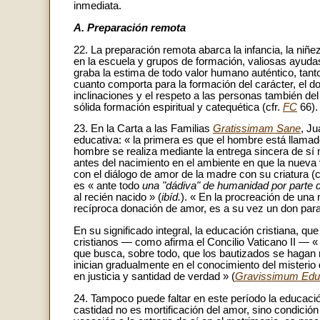
inmediata.
A. Preparación remota
22. La preparación remota abarca la infancia, la niñez
en la escuela y grupos de formación, valiosas ayuda
graba la estima de todo valor humano auténtico, tant
cuanto comporta para la formación del carácter, el do
inclinaciones y el respeto a las personas también del
sólida formación espiritual y catequética (cfr.
FC
66).
23. En la Carta a las Familias
Gratissimam Sane
, Ju
educativa: « la primera es que el hombre está llamad
hombre se realiza mediante la entrega sincera de sí 
antes del nacimiento en el ambiente en que la nueva
con el diálogo de amor de la madre con su criatura (c
es « ante todo
una "dádiva" de humanidad por parte
al recién nacido » (
ibíd.
). « En la procreación de una 
recíproca donación de amor, es a su vez un don para
En su significado integral, la educación cristiana, q
cristianos — como afirma el Concilio Vaticano II — 
que busca, sobre todo, que los bautizados se hagan 
inician gradualmente en el conocimiento del misterio
en justicia y santidad de verdad » (
Gravissimum Educ
24. Tampoco puede faltar en este período la educación
castidad no es mortificación del amor, sino condición