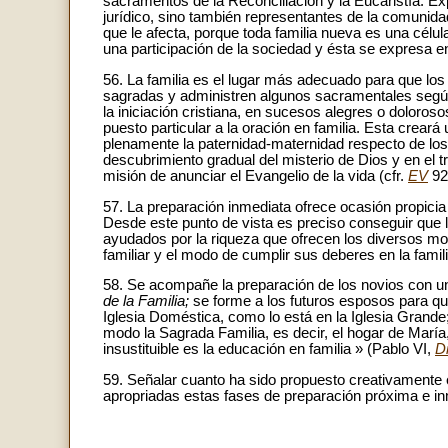
sacramentos de la Reconciliación y la Eucaristía. Ex
jurídico, sino también representantes de la comunida
que le afecta, porque toda familia nueva es una célula
una participación de la sociedad y ésta se expresa en
56. La familia es el lugar más adecuado para que los
sagradas y administren algunos sacramentales según 
la iniciación cristiana, en sucesos alegres o doloroso
puesto particular a la oración en familia. Esta creará
plenamente la paternidad-maternidad respecto de los 
descubrimiento gradual del misterio de Dios y en el
misión de anunciar el Evangelio de la vida (cfr.
EV
92
57. La preparación inmediata ofrece ocasión propicia p
Desde este punto de vista es preciso conseguir que 
ayudados por la riqueza que ofrecen los diversos movim
familiar y el modo de cumplir sus deberes en la familia
58. Se acompañe la preparación de los novios con un
de la Familia;
se forme a los futuros esposos para qu
Iglesia Doméstica, como lo está en la Iglesia Grande
modo la Sagrada Familia, es decir, el hogar de María,
insustituible es la educación en familia » (Pablo VI,
D
59. Señalar cuanto ha sido propuesto creativamente
apropriadas estas fases de preparación próxima e inm