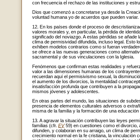
con frecuencia el rechazo de las instituciones y estr
Dios que comenzó a concretarse ya desde la Creació
voluntad humana yo de acuerdos que pueden variar.
12. En los países donde el proceso de descristianiz
valores morales y, en particular, la pérdida de identi
significado del noviazgo. A estas pérdidas se añade la
clima de permisividad difundida, incluso legal. Esto
exhiben modelos contrarios como si fueran verdadero
se ofrece a las nuevas generaciones como alternativ
sacramental y de sus vinculaciones con la Iglesia.
Fenómenos que confirman estas realidades y refuerza
valor a las dimensiones humanas de los contrayentes
recuerdan aquí el permisivismo sexual, la disminuci
el aumento de los divorcios, la mentalidad contraceptiva
insatisfacción profunda que contribuyen a la propagaci
mismos jóvenes y adolescentes.
En otras partes del mundo, las situaciones de subdes
presencia de elementos culturales adversos o extraños 
misma de la familia y la formación de una educación 
13. A agravar la situación contribuyen las leyes perm
familias (cfr.
EV
59) en cuestiones como el divorcio,
difunden, y colaboran en su arraigo, un clima de pe
crecimiento normal en la fe cristiana, la vinculación 