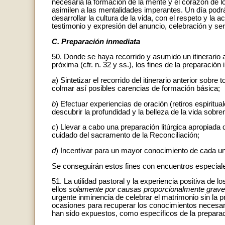
necesaria la formación de la mente y el corazón de
asimilen a las mentalidades imperantes. Un día podrán
desarrollar la cultura de la vida, con el respeto y la
testimonio y expresión del anuncio, celebración y serv
C. Preparación inmediata
50. Donde se haya recorrido y asumido un itinerario 
próxima (cfr. n. 32 y ss.), los fines de la preparación
a
) Sintetizar el recorrido del itinerario anterior sobr
colmar así posibles carencias de formación básica;
b
) Efectuar experiencias de oración (retiros espiritu
descubrir la profundidad y la belleza de la vida sobren
c
) Llevar a cabo una preparación litúrgica apropiada q
cuidado del sacramento de la Reconciliación;
d
) Incentivar para un mayor conocimiento de cada un
Se conseguirán estos fines con encuentros especiale
51. La utilidad pastoral y la experiencia positiva de
ellos
solamente por causas proporcionalmente grav
urgente inminencia de celebrar el matrimonio sin la 
ocasiones para recuperar los conocimientos necesar
han sido expuestos, como específicos de la preparaci