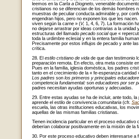
leemos en la
Carta a Diogneto
, venerable documento 
cristianos no se diferencian de los demás hombres ni 
muestras de peculiar conducta admirable y, por con
engendran hijos, pero no exponen los que les nacen
viven según la carne » (
V,
1, 4, 6, 7). La formación
no dejarse arrastrar por ideas contrarias a la unidad 
estructuras del llamado
pecado social
que « repercu
toda la urdimbre eclesial y en la entera familia huma
Precisamente por estos influjos de pecado y ante la
crítica.
28. El
estilo cristiano de vida
de que dan testimonio l
preparación remota. En efecto, otra meta consiste en
Pues en la familia, iglesia doméstica, los padres cri
tanto en el crecimiento de la « fe-esperanza-caridad
Los padres
son
los primeros y principales educador
competencia fundamental:
son
educadores por ser p
padres necesitan ayudas oportunas y adecuadas.
29. Entre estas ayudas se ha de incluir, ante todo, la
aprende el estilo de convivencia
comunitaria
(cfr.
Sac
escuela, las otras instituciones educativas, los movim
aquellas de las mismas familias cristianas.
Tienen incidencia particular en el proceso educativ
deberían colaborar positivamente en la misión de la fa
30. Por este proceso educativo deben interesarse a f