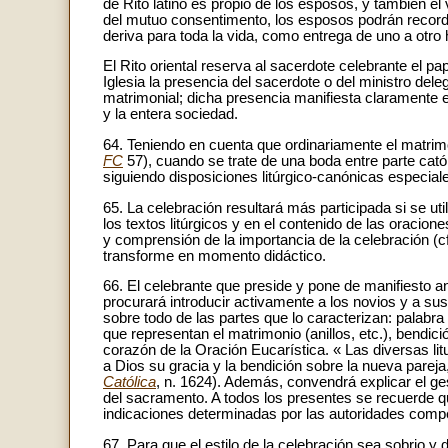
de Rito latino es propio de los esposos, y también el
del mutuo consentimento, los esposos podrán recordar
deriva para toda la vida, como entrega de uno a otro 
El Rito oriental reserva al sacerdote celebrante el pa
Iglesia la presencia del sacerdote o del ministro dele
matrimonial; dicha presencia manifiesta claramente el 
y la entera sociedad.
64. Teniendo en cuenta que ordinariamente el matrimo
FC
57), cuando se trate de una boda entre parte catól
siguiendo disposiciones litúrgico-canónicas especiale
65. La celebración resultará más participada si se u
los textos litúrgicos y en el contenido de las oracio
y comprensión de la importancia de la celebración (c
transforme en momento didáctico.
66. El celebrante que preside y pone de manifiesto a
procurará introducir activamente a los novios y a sus 
sobre todo de las partes que lo caracterizan: palabra
que representan el matrimonio (anillos, etc.), bendi
corazón de la Oración Eucarística. « Las diversas lit
a Dios su gracia y la bendición sobre la nueva parej
Católica
, n. 1624). Además, convendrá explicar el ge
del sacramento. A todos los presentes se recuerde qu
indicaciones determinadas por las autoridades comp
67. Para que el estilo de la celebración sea sobrio 