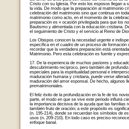
Cristo con su Iglesia. Por esto los esposos llegan a
la vida. De modo que la preparación al matrimonio cris
celebración del matrimonio sino que continua en toda l
matrimonio como acto, en el momento de la celebrac
preparación es « ocasión privilegiada para que los no
Bautismo y alimentada con la educación cristiana. D
el seguimiento de Cristo y el servicio al Reino de Dio
Los Obispos conocen la necesidad urgente e indispen
específica en el cuadro de un proceso de formación cr
recordar que la verdadera preparación está orientada
Matrimonio. Pero esta celebración es fuente y exp
17. De la experiencia de muchos pastores y educado
descubrimiento recíproco, pero también de profundiz
especiales para la espiritualidad personal e interper
maduración humana y cristiana, puede verse alterada 
maduración del amor esponsal. De hecho, algunos lle
prematrimoniales.
El feliz éxito de la profundización en la fe de los no
parte, el modo en que se vive este periodo influirá ci
la importancia decisiva de la ayuda que las familias 
también fruto de oración; a este propósito es significa
(n. 195-214), donde se recuerdan los símbolos de este
usos (n. 209-210). En todo caso es preciso reconoce
enfoque banal.