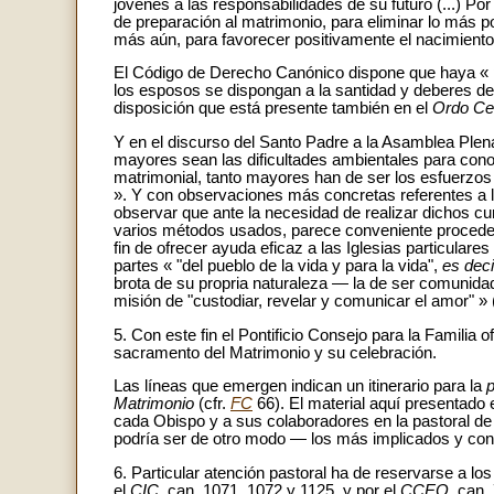
jóvenes a las responsabilidades de su futuro (...) P
de preparación al matrimonio, para eliminar lo más po
más aún, para favorecer positivamente el nacimient
El Código de Derecho Canónico dispone que haya « pr
los esposos se dispongan a la santidad y deberes de
disposición que está presente también en el
Ordo Ce
Y en el discurso del Santo Padre a la Asamblea Plena
mayores sean las dificultades ambientales para conoc
matrimonial, tanto mayores han de ser los esfuerzo
». Y con observaciones más concretas referentes a 
observar que ante la necesidad de realizar dichos cu
varios métodos usados, parece conveniente proceder a 
fin de ofrecer ayuda eficaz a las Iglesias particulare
partes « "del pueblo de la vida y para la vida",
es deci
brota de su propria naturaleza — la de ser comunida
misión de "custodiar, revelar y comunicar el amor" » 
5. Con este fin el Pontificio Consejo para la Familia 
sacramento del Matrimonio y su celebración.
Las líneas que emergen indican un itinerario para la
p
Matrimonio
(cfr.
FC
66). El material aquí presentado
cada Obispo y a sus colaboradores en la pastoral de
podría ser de otro modo — los más implicados y consti
6. Particular atención pastoral ha de reservarse a los
el
CIC,
can. 1071. 1072 y 1125, y por el
CCEO,
can. 