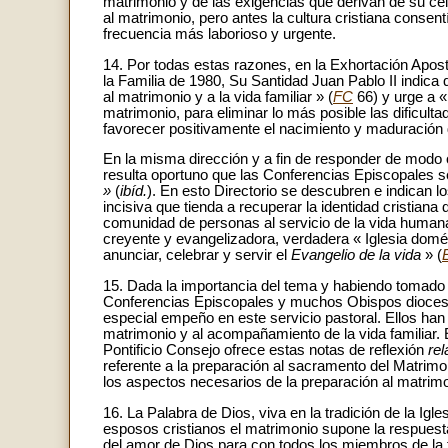
matrimonio y de las exigencias que derivan de su ce
al matrimonio, pero antes la cultura cristiana consen
frecuencia más laborioso y urgente.
14. Por todas estas razones, en la Exhortación Apos
la Familia de 1980, Su Santidad Juan Pablo II indic
al matrimonio y a la vida familiar » (
FC
66) y urge a 
matrimonio, para eliminar lo más posible las dificul
favorecer positivamente el nacimiento y maduración 
En la misma dirección y a fin de responder de modo
resulta oportuno que las Conferencias Episcopales s
»
(
ibíd.
). En esto Directorio se descubren e indican
incisiva que tienda a recuperar la identidad cristiana 
comunidad de personas al servicio de la vida humana 
creyente y evangelizadora, verdadera « Iglesia domés
anunciar, celebrar y servir el
Evangelio de la vida
» (
15. Dada la importancia del tema y habiendo tomado e
Conferencias Episcopales y muchos Obispos diocesano
especial empeño en este servicio pastoral. Ellos han a
matrimonio y al acompañamiento de la vida familiar. 
Pontificio Consejo ofrece estas notas de reflexión
rel
referente a la preparación al sacramento del Matrimo
los aspectos necesarios de la preparación al matrimoni
16. La Palabra de Dios, viva en la tradición de la Igl
esposos cristianos el matrimonio supone la respuesta
del amor de Dios para con todos los miembros de la fa