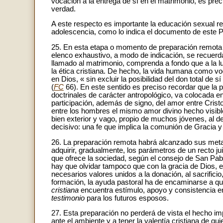
vocación a la entrega de sí en el matrimonio, es pre
verdad.
A este respecto es importante la educación sexual re
adolescencia, como lo indica el documento de este Pon
25. En esta etapa o momento de preparación remota h
elenco exhaustivo, a modo de indicación, se recuerda
llamado al matrimonio, comprenda a fondo que a la 
la ética cristiana. De hecho, la vida humana como voc
en Dios, « sin excluir la posibilidad del don total de 
(
FC
66). En este sentido es preciso recordar que la
doctrinales de carácter antropológico, va colocada e
participación, además de signo, del amor entre Cristo
entre los hombres el mismo amor divino hecho visibl
bien exterior y vago, propio de muchos jóvenes, al de
decisivo: una fe que implica la comunión de Gracia 
26. La preparación remota habrá alcanzado sus metas
adquirir, gradualmente, los parámetros de un recto jui
que ofrece la sociedad, según el consejo de San Pab
hay que olvidar tampoco que con la gracia de Dios, el
necesarios valores unidos a la donación, al sacrificio
formación, la ayuda pastoral ha de encaminarse a que
cristiana
encuentra estímulo, apoyo y consistencia en
testimonio
para los futuros esposos.
27. Esta preparación no perderá de vista el hecho im
ante el ambiente y a tener la valentía cristiana de q