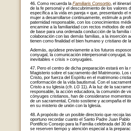
46. Como recuerda la
Familiaris Consortio
, el itiner
de la fe personal y el descubrimiento de los valores 
específica a la vida en pareja « que, presentando el
mujer a desarrollarse continuamente, estimule a prof
paternidad responsable, con los conocimientos médic
encamine a la familiaridad con rectos métodos de edu
de base para una ordenada conducción de la familia 
colaboración con las demás familias, a la inserción 
tienen como finalidad el bien humano y cristiano de la 
Además, ayúdese previamente a los futuros esposos
conyugal, la comunicación interpersonal-conyugal, la
inevitables « crisis » conyugales.
47. Pero el centro de dicha preparación estará en la r
Magisterio sobre el sacramento del Matrimonio. Los 
Cristo, por fuerza del Espíritu en el matrimonio cristi
conformación de la vida bautismal. Con el sacramen
Cristo a su Iglesia (cfr.
LG
11). A la luz de la sacram
responsable, la acción educadora, la comunión de vida
cónyuges cristianos, han de considerarse momentos 
de un sacramental, Cristo sostiene y acompaña el itin
en su misterio de unión con la Iglesia.
48. A propósito de un posible directorio que recoja l
oportuno recordar cuanto el Santo Padre Juan Pablo I
Pontificio Consejo para la Familia celebrada del 30 
se reserven tiempo y atención especial a la preparaci