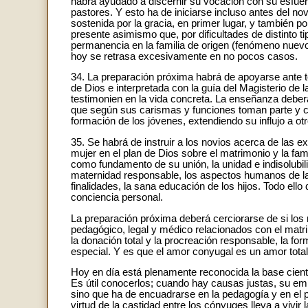
habrá ayudado a discernir su vocación con su esfuer
pastores. Y esto ha de iniciarse incluso antes del n
sostenida por la gracia, en primer lugar, y también p
presente asimismo que, por dificultades de distinto 
permanencia en la familia de origen (fenómeno nuev
hoy se retrasa excesivamente en no pocos casos.
34. La preparación próxima habrá de apoyarse ante t
de Dios e interpretada con la guía del Magisterio de 
testimonien en la vida concreta. La enseñanza deber
que según sus carismas y funciones toman parte y c
formación de los jóvenes, extendiendo su influjo a ot
35. Se habrá de instruir a los novios acerca de las e
mujer en el plan de Dios sobre el matrimonio y la fami
como fundamento de su unión, la unidad e indisolubili
maternidad responsable, los aspectos humanos de la
finalidades, la sana educación de los hijos. Todo ello
conciencia personal.
La preparación próxima deberá cerciorarse de si los
pedagógico, legal y médico relacionados con el matri
la donación total y la procreación responsable, la fo
especial. Y es que el amor conyugal es un amor total, 
Hoy en día está plenamente reconocida la base cientí
Es útil conocerlos; cuando hay causas justas, su e
sino que ha de encuadrarse en la pedagogía y en el 
virtud de la castidad entre los cónyuges lleva a vivir 