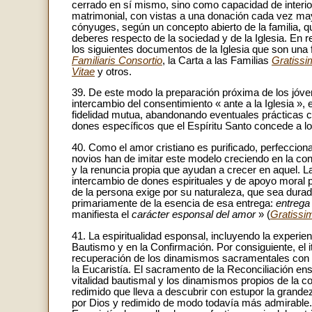
cerrado en sí mismo, sino como capacidad de interior
matrimonial, con vistas a una donación cada vez mayor
cónyuges, según un concepto abierto de la familia,
deberes respecto de la sociedad y de la Iglesia. En re
los siguientes documentos de la Iglesia que son una 
Familiaris Consortio
, la Carta a las Familias
Gratiss
Vitae
y otros.
39. De este modo la preparación próxima de los jóv
intercambio del consentimiento « ante a la Iglesia »,
fidelidad mutua, abandonando eventuales prácticas 
dones específicos que el Espíritu Santo concede a lo
40. Como el amor cristiano es purificado, perfeccionad
novios han de imitar este modelo creciendo en la co
y la renuncia propia que ayudan a crecer en aquel. 
intercambio de dones espirituales y de apoyo moral p
de la persona exige por su naturaleza, que sea durade
primariamente de la esencia de esa entrega:
entrega
manifiesta el
carácter esponsal del amor
» (
Gratiss
41. La espiritualidad esponsal, incluyendo la experie
Bautismo y en la Confirmación. Por consiguiente, el i
recuperación de los dinamismos sacramentales con un
la Eucaristía. El sacramento de la Reconciliación ens
vitalidad bautismal y los dinamismos propios de la c
redimido que lleva a descubrir con estupor la grande
por Dios y redimido de modo todavía más admirable. C