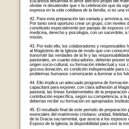
Eucaristía desarrolla el amor afectivo propio del matr
olvidar ni desatender que « la celebración que da sign
expresa en la
vida cotidiana de la familia
, si es una 
42. Para esta preparación tan variada y armónica, e
Por tanto será oportuno crear un grupo, con niveles d
constituido especialmente por parejas de esposos cris
medicina, derecho y psicología, con un sacerdote, a 
misión.
43. Por todo ello, los colaboradores y responsables h
al Magisterio de la Iglesia de modo que con conocimie
transmitir las verdades de la fe y las responsabilid
pastorales, en cuanto educadores, deberán poseer t
origen socio-cultural, su formación intelectual y sus
gozosa donación, es condición indispensable para cum
problemas humanos comenzarán a iluminar a los futur
44. Ello implica un adecuado programa de formación d
capacitará para exponer, con clara adhesión al Magist
pastoral, las líneas fundamentales de la preparación
contribución específica, según su competencia, a la
deberían recibir su formación en apropriados Institu
45. El resultado final de este período de preparación
esenciales del matrimonio cristiano: unidad, fidelidad,
de la Gracia sacramental, que asocia a los esposos 
Esposo de la Iglesia; la disponibilidad para vivir la m