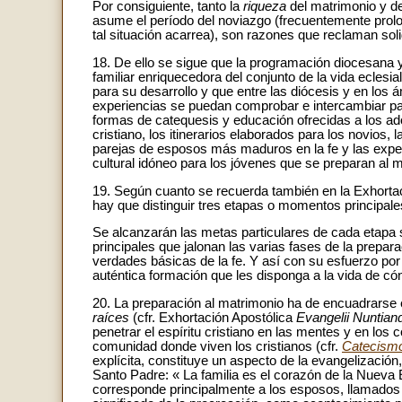
Por consiguiente, tanto la
riqueza
del matrimonio y d
asume el período del noviazgo (frecuentemente prolo
tal situación acarrea), son razones que reclaman soli
18. De ello se sigue que la programación diocesana y 
familiar enriquecedora del conjunto de la vida ecles
para su desarrollo y que entre las diócesis y en los
experiencias se puedan comprobar e intercambiar pa
formas de catequesis y educación ofrecidas a los ado
cristiano, los itinerarios elaborados para los novios
parejas de esposos más maduros en la fe y las exper
cultural idóneo para los jóvenes que se preparan al 
19. Según cuanto se recuerda también en la Exhorta
hay que distinguir tres etapas o momentos principale
Se alcanzarán las metas particulares de cada etapa si
principales que jalonan las varias fases de la prep
verdades básicas de la fe. Y así con su esfuerzo por
auténtica formación que les disponga a la vida de c
20. La preparación al matrimonio ha de encuadrarse 
raíces
(cfr. Exhortación Apostólica
Evangelii Nuntian
penetrar el espíritu cristiano en las mentes y en los
comunidad donde viven los cristianos (cfr.
Catecismo 
explícita, constituye un aspecto de la evangelización,
Santo Padre: « La familia es el corazón de la Nueva 
corresponde principalmente a los esposos, llamados 