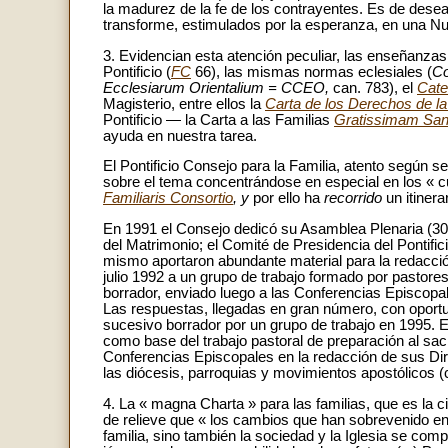
la madurez de la fe de los contrayentes. Es de desea
transforme, estimulados por la esperanza, en una Nue
3. Evidencian esta atención peculiar, las enseñanzas d
Pontificio (
FC
66), las mismas normas eclesiales (
Co
Ecclesiarum Orientalium =
CCEO,
can. 783), el
Cate
Magisterio, entre ellos la
Carta de los Derechos de la
Pontificio — la Carta a las Familias
Gratissimam Sa
ayuda en nuestra tarea.
El Pontificio Consejo para la Familia, atento según se
sobre el tema concentrándose en especial en los « cu
Familiaris Consortio
, y
por ello ha
recorrido
un itinera
En 1991 el Consejo dedicó su Asamblea Plenaria (30
del Matrimonio; el Comité de Presidencia del Pontific
mismo aportaron abundante material para la redacció
julio 1992 a un grupo de trabajo formado por pastor
borrador, enviado luego a las Conferencias Episcopal
Las respuestas, llegadas en gran número, con oportu
sucesivo borrador por un grupo de trabajo en 1995. 
como base del trabajo pastoral de preparación al sac
Conferencias Episcopales en la redacción de sus Dir
las diócesis, parroquias y movimientos apostólicos (
4. La « magna Charta » para las familias, que es la 
de relieve que « los cambios que han sobrevenido en
familia, sino también la sociedad y la Iglesia se co