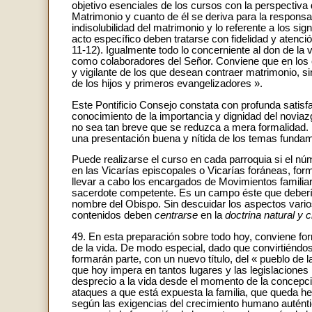
objetivo esenciales de los cursos con la perspectiv
Matrimonio y cuanto de él se deriva para la responsabi
indisolubilidad del matrimonio y lo referente a los si
acto específico deben tratarse con fidelidad y atenci
11-12). Igualmente todo lo concerniente al don de l
como colaboradores del Señor. Conviene que en los cu
y vigilante de los que desean contraer matrimonio, s
de los hijos y primeros evangelizadores ».
Este Pontificio Consejo constata con profunda satis
conocimiento de la importancia y dignidad del novia
no sea tan breve que se reduzca a mera formalidad. 
una presentación buena y nítida de los temas fundam
Puede realizarse el curso en cada parroquia si el nú
en las Vicarías episcopales o Vicarías foráneas, for
llevar a cabo los encargados de Movimientos familia
sacerdote competente. Es un campo éste que deberí
nombre del Obispo. Sin descuidar los aspectos varios
contenidos deben
centrarse
en la
doctrina natural y c
49. En esta preparación sobre todo hoy, conviene form
de la vida. De modo especial, dado que convirtiéndose
formarán parte, con un nuevo título, del « pueblo de la
que hoy impera en tantos lugares y las legislacione
desprecio a la vida desde el momento de la concepci
ataques a que está expuesta la familia, que queda he
según las exigencias del crecimiento humano auténti