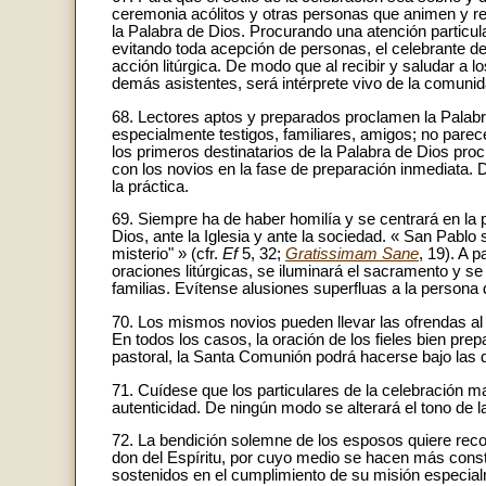
ceremonia acólitos y otras personas que animen y ref
la Palabra de Dios. Procurando una atención particul
evitando toda acepción de personas, el celebrante de
acción litúrgica. De modo que al recibir y saludar a l
demás asistentes, será intérprete vivo de la comuni
68. Lectores aptos y preparados proclamen la Palabr
especialmente testigos, familiares, amigos; no pare
los primeros destinatarios de la Palabra de Dios pr
con los novios en la fase de preparación inmediata. 
la práctica.
69. Siempre ha de haber homilía y se centrará en la 
Dios, ante la Iglesia y ante la sociedad. « San Pablo s
misterio" » (cfr.
Ef
5, 32;
Gratissimam Sane
, 19). A 
oraciones litúrgicas, se iluminará el sacramento y s
familias. Evítense alusiones superfluas a la persona
70. Los mismos novios pueden llevar las ofrendas al a
En todos los casos, la oración de los fieles bien prep
pastoral, la Santa Comunión podrá hacerse bajo las 
71. Cuídese que los particulares de la celebración ma
autenticidad. De ningún modo se alterará el tono de l
72. La bendición solemne de los esposos quiere reco
don del Espíritu, por cuyo medio se hacen más const
sostenidos en el cumplimiento de su misión especialm