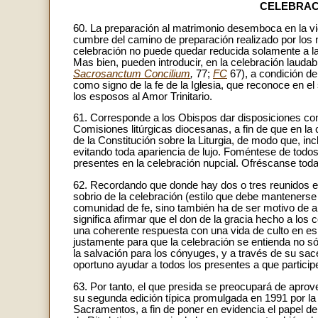
CELEBRAC
60. La preparación al matrimonio desemboca en la vi
cumbre del camino de preparación realizado por los no
celebración no puede quedar reducida solamente a la
Mas bien, pueden introducir, en la celebración laudab
Sacrosanctum Concilium
,
77;
FC
67), a condición d
como signo de la fe de la Iglesia, que reconoce en e
los esposos al Amor Trinitario.
61. Corresponde a los Obispos dar disposiciones conc
Comisiones litúrgicas diocesanas, a fin de que en la 
de la Constitución sobre la Liturgia, de modo que, inc
evitando toda apariencia de lujo. Foméntese de todos
presentes en la celebración nupcial. Ofréscanse toda
62. Recordando que donde hay dos o tres reunidos e
sobrio de la celebración (estilo que debe mantenerse
comunidad de fe, sino también ha de ser motivo de ala
significa afirmar que el don de la gracia hecho a los
una coherente respuesta con una vida de culto en espír
justamente para que la celebración se entienda no s
la salvación para los cónyuges, y a través de su sace
oportuno ayudar a todos los presentes a que particip
63. Por tanto, el que presida se preocupará de aprove
su segunda edición típica promulgada en 1991 por la 
Sacramentos, a fin de poner en evidencia el papel de