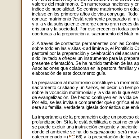
valores del matrimonio. En numerosas naciones y en
índice de nupcialidad. Se contrae matrimonio en ed
incluso en los primeros años de vida conyugal. Todo 
contrae matrimonio ?está realmente preparado al mi
y a la vida subsiguiente emerge como gran necesidad
cristiana y la sociedad. Por eso crecen en todas part
oportunas a la preparación al sacramento del Matrim
2. A través de contactos permanentes con las Confe
sobre todo en las visitas « ad limina », el Pontifici
pastoral por la preparación y celebración del sacram
sido invitado a ofrecer un instrumento para la prepar
presente orientación. Se ha nutrido también de las
Asociaciones que colaboran en la pastoral familiar y
elaboración de este documento guía.
La preparación al matrimonio constituye un moment
sacramento cristiano y un
kairós
, es decir, un tiempo
sobre la vocación matrimonial y la vida en la que és
de evangelización. De hecho confluyen en la vida de l
Por ello, se les invita a comprender qué significa 
será su familia, verdadera iglesia doméstica que enriq
La importancia de la preparación exige un proceso de
profundización. Si la fe está debilitada o casi no exist
se puede excluir una instrucción exigente y paciente
donde el ambiente se ha ido
paganizando
, será muy 
catecumenado » (
FC
66) y la presentación de las ve