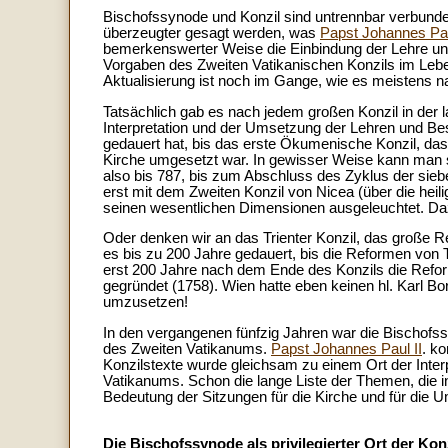
Bischofssynode und Konzil sind untrennbar verbund
überzeugter gesagt werden, was
Papst Johannes Pau
bemerkenswerter Weise die Einbindung der Lehre un
Vorgaben des Zweiten Vatikanischen Konzils im Lebe
Aktualisierung ist noch im Gange, wie es meistens na
Tatsächlich gab es nach jedem großen Konzil in der 
Interpretation und der Umsetzung der Lehren und Be
gedauert hat, bis das erste Ökumenische Konzil, das
Kirche umgesetzt war. In gewisser Weise kann man 
also bis 787, bis zum Abschluss des Zyklus der sie
erst mit dem Zweiten Konzil von Nicea (über die heil
seinen wesentlichen Dimensionen ausgeleuchtet. Da
Oder denken wir an das Trienter Konzil, das große R
es bis zu 200 Jahre gedauert, bis die Reformen von 
erst 200 Jahre nach dem Ende des Konzils die Refor
gegründet (1758). Wien hatte eben keinen hl. Karl
umzusetzen!
In den vergangenen fünfzig Jahren war die Bischofss
des Zweiten Vatikanums.
Papst Johannes Paul II
. k
Konzilstexte wurde gleichsam zu einem Ort der Inte
Vatikanums. Schon die lange Liste der Themen, die 
Bedeutung der Sitzungen für die Kirche und für die U
Die Bischofssynode als privilegierter Ort der Kon