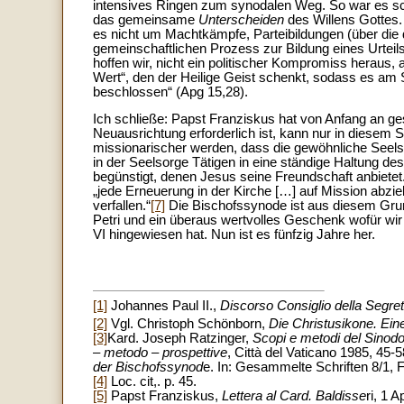
intensives Ringen zum synodalen Weg. So war es scho
das gemeinsame
Unterscheiden
des Willens Gottes.
es nicht um Machtkämpfe, Parteibildungen (über die
gemeinschaftlichen Prozess zur Bildung eines Urtei
hoffen wir, nicht ein politischer Kompromiss heraus
Wert“, den der Heilige Geist schenkt, sodass es am 
beschlossen“ (Apg 15,28).
Ich schließe: Papst Franziskus hat von Anfang an gesa
Neuausrichtung erforderlich ist, kann nur in diesem 
missionarischer werden, dass die gewöhnliche Seelsor
in der Seelsorge Tätigen in eine ständige Haltung des
begünstigt, denen Jesus seine Freundschaft anbiete
„jede Erneuerung in der Kirche […] auf Mission abziele
verfallen.“
[7]
Die Bischofssynode ist aus diesem Gru
Petri und ein überaus wertvolles Geschenk wofür wir
VI hingewiesen hat. Nun ist es fünfzig Jahre her.
[1]
Johannes Paul II.,
Discorso Consiglio della Segre
[2]
Vgl. Christoph Schönborn,
Die Christusikone. Ein
[3]
Kard. Joseph Ratzinger,
Scopi e metodi del Sinodo
– metodo – prospettive
, Città del Vaticano 1985, 45
der Bischofssynod
e. In: Gesammelte Schriften 8/1, F
[4]
Loc. cit,. p. 45.
[5]
Papst Franziskus,
Lettera al Card. Baldisse
ri, 1 A