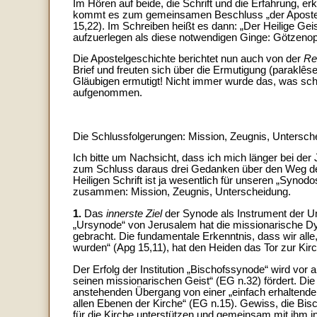
Im Hören auf beide, die Schrift und die Erfahrung, 
kommt es zum gemeinsamen Beschluss „der Apostel
15,22). Im Schreiben heißt es dann: „Der Heilige Ge
aufzuerlegen als diese notwendigen Ginge: Götzenopf
Die Apostelgeschichte berichtet nun auch von der
Re
Brief und freuten sich über die Ermutigung (paraklês
Gläubigen ermutigt! Nicht immer wurde das, was schl
aufgenommen.
Die Schlussfolgerungen: Mission, Zeugnis, Untersch
Ich bitte um Nachsicht, dass ich mich länger bei der
zum Schluss daraus drei Gedanken über den Weg der
Heiligen Schrift ist ja wesentlich für unseren „Syno
zusammen: Mission, Zeugnis, Unterscheidung.
1.
Das
innerste Ziel
der Synode als Instrument der 
„Ursynode“ von Jerusalem hat die missionarische Dyn
gebracht. Die fundamentale Erkenntnis, dass wir alle
wurden“ (Apg 15,11), hat den Heiden das Tor zur Kirc
Der Erfolg der Institution „Bischofssynode“ wird vor
seinen missionarischen Geist“ (EG n.32) fördert. Di
anstehenden Übergang von einer „einfach erhaltenden
allen Ebenen der Kirche“ (EG n.15). Gewiss, die Bisc
für die Kirche unterstützen und gemeinsam mit ihm in