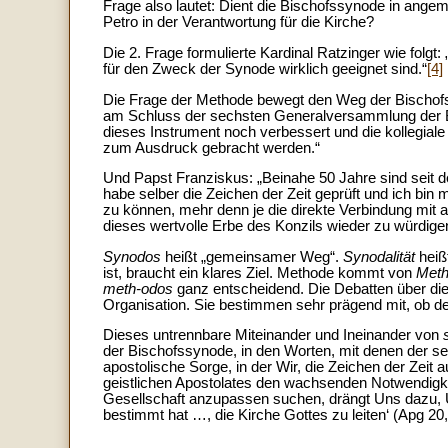
Frage also lautet: Dient die Bischofssynode in angem
Petro in der Verantwortung für die Kirche?
Die 2. Frage formulierte Kardinal Ratzinger wie folg
für den Zweck der Synode wirklich geeignet sind.“
[4]
Die Frage der Methode bewegt den Weg der Bischofss
am Schluss der sechsten Generalversammlung der B
dieses Instrument noch verbessert und die kollegial
zum Ausdruck gebracht werden.“
Und Papst Franziskus: „Beinahe 50 Jahre sind seit de
habe selber die Zeichen der Zeit geprüft und ich bi
zu können, mehr denn je die direkte Verbindung mit a
dieses wertvolle Erbe des Konzils wieder zu würdige
Synodos
heißt „gemeinsamer Weg“.
Synodalität
heiß
ist, braucht ein klares Ziel. Methode kommt von
Met
meth-odos
ganz entscheidend. Die Debatten über di
Organisation. Sie bestimmen sehr prägend mit, ob de
Dieses untrennbare Miteinander und Ineinander von
der Bischofssynode, in den Worten, mit denen der sel
apostolische Sorge, in der Wir, die Zeichen der Ze
geistlichen Apostolates den wachsenden Notwendigke
Gesellschaft anzupassen suchen, drängt Uns dazu, U
bestimmt hat …, die Kirche Gottes zu leiten‘ (Apg 2