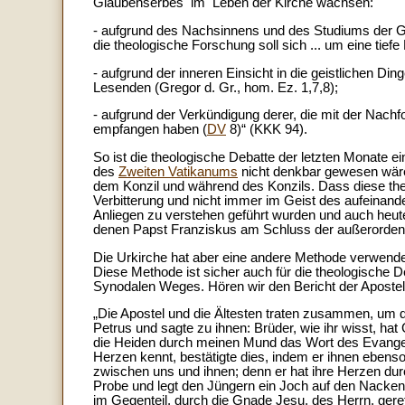
Glaubenserbes im Leben der Kirche wachsen:
- aufgrund des Nachsinnens und des Studiums der Gl
die theologische Forschung soll sich ... um eine tie
- aufgrund der inneren Einsicht in die geistlichen Ding
Lesenden (Gregor d. Gr., hom. Ez. 1,7,8);
- aufgrund der Verkündigung derer, die mit der Nach
empfangen haben (
DV
8)“ (KKK 94).
So ist die theologische Debatte der letzten Monate 
des
Zweiten Vatikanums
nicht denkbar gewesen wäre,
dem Konzil und während des Konzils. Dass diese theo
Verbitterung und nicht immer im Geist des aufeinan
Anliegen zu verstehen geführt wurden und auch heu
denen Papst Franziskus am Schluss der außerordent
Die Urkirche hat aber eine andere Methode verwendet
Diese Methode ist sicher auch für die theologische D
Synodalen Weges. Hören wir den Bericht der Apostel
„Die Apostel und die Ältesten traten zusammen, um die
Petrus und sagte zu ihnen: Brüder, wie ihr wisst, hat
die Heiden durch meinen Mund das Wort des Evangel
Herzen kennt, bestätigte dies, indem er ihnen ebenso
zwischen uns und ihnen; denn er hat ihre Herzen durch
Probe und legt den Jüngern ein Joch auf den Nacken
im Gegenteil, durch die Gnade Jesu, des Herrn, geret