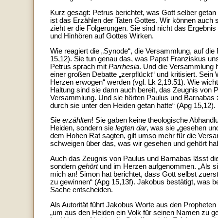
Kurz gesagt: Petrus berichtet, was Gott selber getan
ist das Erzählen der Taten Gottes. Wir können auch 
zieht er die Folgerungen. Sie sind nicht das Ergeb
und Hinhören auf Gottes Wirken.
Wie reagiert die „Synode“, die Versammlung, auf d
15,12). Sie tun genau das, was Papst Franziskus un
Petrus sprach mit
Parrhesia
. Und die Versammlung hö
einer großen Debatte „zerpflückt“ und kritisiert. S
Herzen erwogen“ werden (vgl. Lk 2,19.51). Wie wicht
Haltung sind sie dann auch bereit, das Zeugnis von
Versammlung. Und sie hörten Paulus und Barnabas z
durch sie unter den Heiden getan hatte“ (Apg 15,12).
Sie
erzählten
! Sie gaben keine theologische Abhandlun
Heiden, sondern sie
legten dar
, was sie „gesehen un
dem Hohen Rat sagten, gilt umso mehr für die Vers
schweigen über das, was wir gesehen und gehört hab
Auch das Zeugnis von Paulus und Barnabas lässt die 
sondern
gehört
und im Herzen aufgenommen. „Als sie
mich an! Simon hat berichtet, dass Gott selbst zuers
zu gewinnen“ (Apg 15,13f). Jakobus bestätigt, was ber
Sache entscheiden.
Als Autorität führt Jakobus Worte aus den Propheten 
„um aus den Heiden ein Volk für seinen Namen zu ge