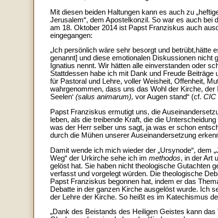
Mit diesen beiden Haltungen kann es auch zu „heft
Jerusalem“, dem Apostelkonzil. So war es auch bei
am 18. Oktober 2014 ist Papst Franziskus auch aus
eingegangen:
„Ich persönlich wäre sehr besorgt und betrübt,hätte
genannt] und diese emotionalen Diskussionen nicht 
Ignatius nennt. Wir hätten alle einverstanden oder 
Stattdessen habe ich mit Dank und Freude Beiträge un
für Pastoral und Lehre, voller Weisheit, Offenheit, M
wahrgenommen, dass uns das Wohl der Kirche, der 
Seelen‘
(salus animarum),
vor Augen stand“
(cf.
CIC
Papst Franziskus ermutigt uns, die Auseinandersetzung
leben, als die treibende Kraft, die die Unterscheidung
was der Herr selber uns sagt, ja was er schon entsc
durch die Mühen unserer Auseinandersetzung erke
Damit wende ich mich wieder der „Ursynode“, dem „J
Weg“ der Urkirche sehe ich im
methodos
, in der Ar
gelöst hat. Sie haben nicht theologische Gutachten
verfasst und vorgelegt würden. Die theologische Deba
Papst Franziskus begonnen hat, indem er das Thema 
Debatte in der ganzen Kirche ausgelöst wurde. Ich s
der Lehre der Kirche. So heißt es im Katechismus de
„
Dank des Beistands des Heiligen Geistes kann das 