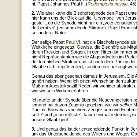
hl. Papst Johannes Paul II. (
Redemptoris missio
, 45
2.
Wie aber kann die Bischofssynode den Papst unt
hier kann uns der Blick auf die „Ursynode“ von Jerus
gestellt, ob die Synode nicht nur ein „voto consultat
deliberativo“ (entscheidende Stimme). Papst Franzis
sei anderer Natur.
Der selige Papst
Paul VI.
hat die Bischofssynode als
Weltkirche eingesetzt. Gewiss, die Bischöfe als Mitg
deren Freuden und Sorgen. In den Hirten ist immer a
nicht Repräsentanten wie die Abgeordneten im Parlam
der kirchlichen Struktur und ist nach dem Prinzip 
Glaube nicht repräsentiert, sondern nur bezeugt wer
Genau das aber geschah damals in Jerusalem. Die 
gehört haben. Wenn ich einen Wunsch an den zukünf
Maß am Apostelkonzil! Reden wir weniger abstrakt un
wie wir sein Wirken erfahren.
Ich durfte an der Synode über die Neuevangelisierun
jemand hat davon Zeugnis gegeben, wie wir
selber
Mi
Paulus, Barnabas von ihren Zeugnissen und Erfahrung
sollte“ und „man müsste“, kaum einmal reden wir
per
unsere Gläubigen!
3.
Und genau das ist der entscheidende Punkt: In Je
um das Unterscheidende des Willens und Weges Gotte