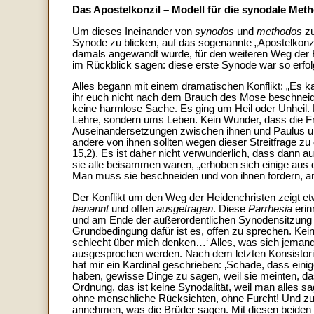
Das Apostelkonzil – Modell für die synodale Met
Um dieses Ineinander von
synodos
und
methodos
zu
Synode zu blicken, auf das sogenannte „Apostelkonzi
damals angewandt wurde, für den weiteren Weg der
im Rückblick sagen: diese erste Synode war so erfol
Alles begann mit einem dramatischen Konflikt: „Es 
ihr euch nicht nach dem Brauch des Mose beschneiden
keine harmlose Sache. Es ging um Heil oder Unheil.
Lehre, sondern ums Leben. Kein Wunder, dass die Fr
Auseinandersetzungen zwischen ihnen und Paulus u
andere von ihnen sollten wegen dieser Streitfrage z
15,2). Es ist daher nicht verwunderlich, dass dann au
sie alle beisammen waren, „erhoben sich einige aus 
Man muss sie beschneiden und von ihnen fordern, a
Der Konflikt um den Weg der Heidenchristen zeigt e
benannt
und offen
ausgetragen
. Diese
Parrhesia
erin
und am Ende der außerordentlichen Synodensitzung
Grundbedingung dafür ist es, offen zu sprechen. Kei
schlecht über mich denken…‘ Alles, was sich jemand 
ausgesprochen werden. Nach dem letzten Konsistori
hat mir ein Kardinal geschrieben: ‚Schade, dass ein
haben, gewisse Dinge zu sagen, weil sie meinten, das
Ordnung, das ist keine Synodalität, weil man alles s
ohne menschliche Rücksichten, ohne Furcht! Und zu
annehmen, was die Brüder sagen. Mit diesen beiden G