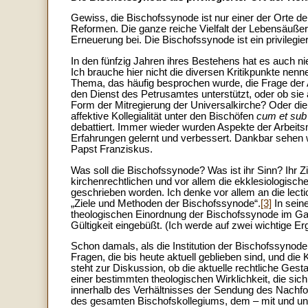
Gewiss, die Bischofssynode ist nur einer der Orte d
Reformen. Die ganze reiche Vielfalt der Lebensäuße
Erneuerung bei. Die Bischofssynode ist ein privilegier
In den fünfzig Jahren ihres Bestehens hat es auch nie
Ich brauche hier nicht die diversen Kritikpunkte nen
Thema, das häufig besprochen wurde, die Frage der A
den Dienst des Petrusamtes unterstützt, oder ob sie
Form der Mitregierung der Universalkirche? Oder dient 
affektive Kollegialität unter den Bischöfen
cum et sub
debattiert. Immer wieder wurden Aspekte der Arbeits
Erfahrungen gelernt und verbessert. Dankbar sehen 
Papst Franziskus.
Was soll die Bischofssynode? Was ist ihr Sinn? Ihr 
kirchenrechtlichen und vor allem die ekklesiologisch
geschrieben worden. Ich denke vor allem an die lecti
„Ziele und Methoden der Bischofssynode“.
[3]
In seine
theologischen Einordnung der Bischofssynode im Ga
Gültigkeit eingebüßt. (Ich werde auf zwei wichtige
Schon damals, als die Institution der Bischofssynod
Fragen, die bis heute aktuell geblieben sind, und die 
steht zur Diskussion, ob die aktuelle rechtliche Gest
einer bestimmten theologischen Wirklichkeit, die sich
innerhalb des Verhältnisses der Sendung des Nachf
des gesamten Bischofskollegiums, dem – mit und unter