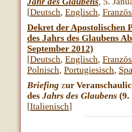
Jahr des Glaubens
, 5. Janu
[
Deutsch
,
Englisch
,
Französ
Dekret der Apostolischen P
des Jahrs des Glaubens Ab
September 2012)
[
Deutsch
,
Englisch
,
Französ
Polnisch
,
Portugiesisch
,
Spa
Briefing
z
ur Veranschaulic
des
Jahrs des Glaubens
(9.
[
Italienisch
]