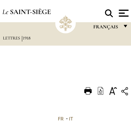
Le
SAINT-SIÈGE
FRANÇAIS
LETTRES
1918
FRANÇAIS
ENGLISH
ITALIANO
PORTUGUÊS
ESPAÑOL
DEUTSCH
POLSKI
العربيّة
FR
-
IT
中文