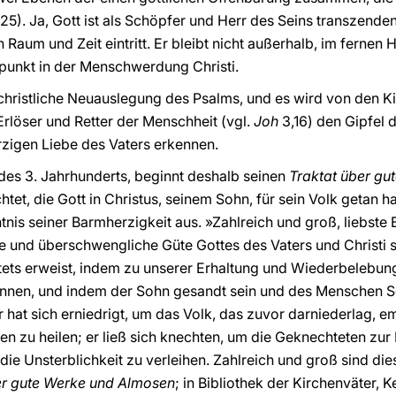
–25). Ja, Gott ist als Schöpfer und Herr des Seins transzenden
 Raum und Zeit eintritt. Er bleibt nicht außerhalb, im ferne
epunkt in der Menschwerdung Christi.
christliche Neuauslegung des Psalms, und es wird von den Ki
rlöser und Retter der Menschheit (vgl.
Joh
3,16) den Gipfel 
zigen Liebe des Vaters erkennen.
 des 3. Jahrhunderts, beginnt deshalb seinen
Traktat über g
tet, die Gott in Christus, seinem Sohn, für sein Volk getan ha
tnis seiner Barmherzigkeit aus. »Zahlreich und groß, liebste B
he und überschwengliche Güte Gottes des Vaters und Christi 
tets erweist, indem zu unserer Erhaltung und Wiederbelebun
önnen, und indem der Sohn gesandt sein und des Menschen S
hat sich erniedrigt, um das Volk, das zuvor darniederlag, em
u heilen; er ließ sich knechten, um die Geknechteten zur Fre
ie Unsterblichkeit zu verleihen. Zahlreich und groß sind die
er gute Werke und Almosen
; in Bibliothek der Kirchenväter