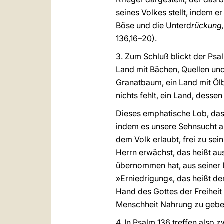
seines Volkes stellt, indem e
Böse und die Unterd
rückung,
136,16–20).
3. Zum Schluß blickt der Psal
Land mit Bächen, Quellen un
Granatbaum, ein Land mit Ölb
nichts fehlt, ein Land, desse
Dieses emphatische Lob, das 
indem es unsere Sehnsucht a
dem Volk erlaubt, frei zu sei
Herrn erwächst, das heißt aus
übernommen hat, aus seiner L
»Erniedrigung«, das heißt d
Hand des Gottes der Freiheit
Menschheit Nahrung zu geben u
4. In Psalm 136 treffen also