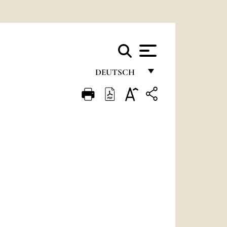
DEUTSCH
FRANÇAIS
ENGLISH
ITALIANO
PORTUGUÊS
ESPAÑOL
DEUTSCH
POLSKI