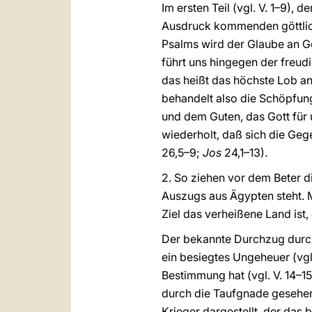
Im ersten Teil (vgl. V. 1–9)
Ausdruck kommenden göttlich
Psalms wird der Glaube an Go
führt uns hingegen der freud
das heißt das höchste Lob an
behandelt also die Schöpfung
und dem Guten, das Gott für 
wiederholt, daß sich die Geg
26,5–9;
Jos
24,1–13).
2. So ziehen vor dem Beter d
Auszugs aus Ägypten steht. M
Ziel das verheißene Land ist, 
Der bekannte Durchzug durch 
ein besiegtes Ungeheuer (vg
Bestimmung hat (vgl. V. 14–15
durch die Taufgnade gesehen 
Krieger dargestellt, der das