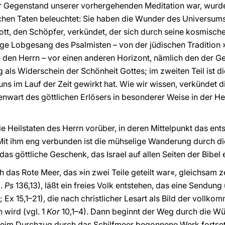
, der Gegenstand unserer vorhergehenden Meditation war, wur
en Taten beleuchtet: Sie haben die Wunder des Universums b
tt, den Schöpfer, verkündet, der sich durch seine kosmisch
ige Lobgesang des Psalmisten – von der jüdischen Tradition 
 den Herrn – vor einen anderen Horizont, nämlich den der Ges
 als Widerschein der Schönheit Gottes; im zweiten Teil ist 
uns im Lauf der Zeit gewirkt hat. Wie wir wissen, verkündet 
enwart des göttlichen Erlösers in besonderer Weise in der He
ie Heilstaten des Herrn vorüber, in deren Mittelpunkt das en
it ihm eng verbunden ist die mühselige Wanderung durch die
das göttliche Geschenk, das Israel auf allen Seiten der Bibel e
das Rote Meer, das »in zwei Teile geteilt war«, gleichsam 
l.
Ps
136,13), läßt ein freies Volk entstehen, das eine Sendung
; Ex 15,1–21), die nach christlicher Lesart als Bild der vol
wird (vgl. 1
Kor
10,1–4). Dann beginnt der Weg durch die Wüs
 beim Durchzug durch das Schilfmeer begonnene Werk fortsetz