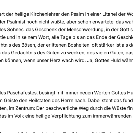
t der heilige Kirchenlehrer den Psalm in einer Litanei der Wo
 der Psalmist noch nicht wußte, aber schon erwartete, das w
es Sohnes, das Geschenk der Menschwerdung, in der Gott s
istie und in seinem Wort, alle Tage bis an das Ende der Gesch
tnis des Bösen, der erlittenen Bosheiten, oft stärker ist als
h das Gedächtnis des Guten zu wecken, des vielen Guten, das
en können, wenn unser Herz wach wird: Ja, Gottes Huld währt 
es Paschafestes, besingt mit immer neuen Worten Gottes Hul
im Geiste den Heilstaten des Herrn nach. Dabei steht das fu
ten, im Zentrum: Der beschwerliche Weg durch die Wüste find
as im Volk eine heilige Verpflichtung zum immerwährenden 