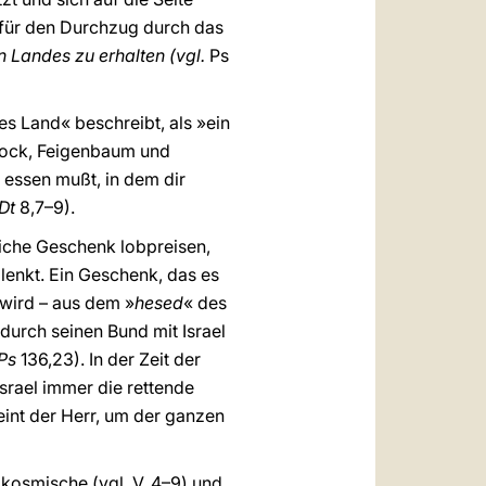
d für den Durchzug durch das
 Landes zu erhalten (vgl.
Ps
es Land« beschreibt, als »ein
tock, Feigenbaum und
 essen mußt, in dem dir
Dt
8,7–9).
tliche Geschenk lobpreisen,
lenkt. Ein Geschenk, das es
 wird – aus dem »
hesed
« des
 durch seinen Bund mit Israel
Ps
136,23). In der Zeit der
srael immer die rettende
eint der Herr, um der ganzen
 kosmische (vgl. V. 4–9) und