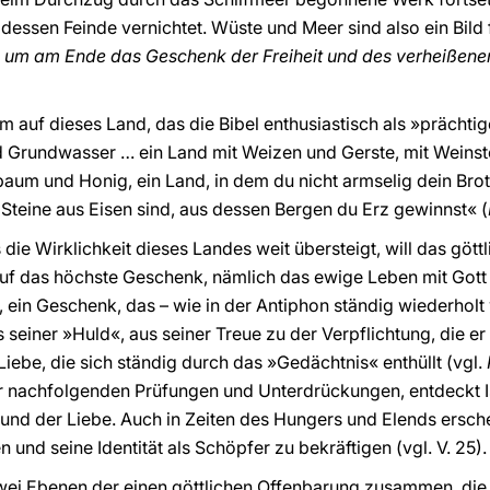
r dessen Feinde vernichtet. Wüste und Meer sind also ein Bil
 um am Ende das Geschenk der Freiheit und des verheißenen
m auf dieses Land, das die Bibel enthusiastisch als »prächtig
d Grundwasser … ein Land mit Weizen und Gerste, mit Weins
aum und Honig, ein Land, in dem du nicht armselig dein Brot
n Steine aus Eisen sind, aus dessen Bergen du Erz gewinnst« (
die Wirklichkeit dieses Landes weit übersteigt, will das göt
uf das höchste Geschenk, nämlich das ewige Leben mit Gott 
n, ein Geschenk, das – wie in der Antiphon ständig wiederholt
 seiner »Huld«, aus seiner Treue zu der Verpflichtung, die er
iebe, die sich ständig durch das »Gedächtnis« enthüllt (vgl.
er nachfolgenden Prüfungen und Unterdrückungen, entdeckt I
 und der Liebe. Auch in Zeiten des Hungers und Elends ersch
nd seine Identität als Schöpfer zu bekräftigen (vgl. V. 25).
 zwei Ebenen der einen göttlichen Offenbarung zusammen, die