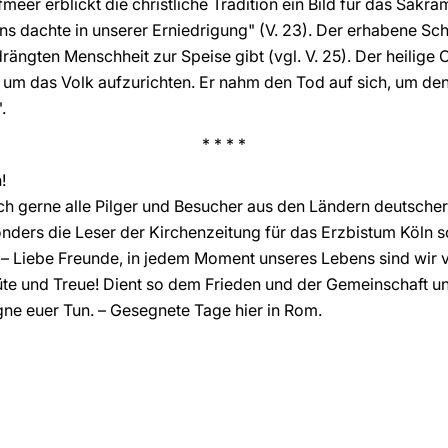
eer erblickt die christliche Tradition ein Bild für das Sakra
 uns dachte in unserer Erniedrigung" (V. 23). Der erhabene Sc
rängten Menschheit zur Speise gibt (vgl. V. 25). Der heilige 
h, um das Volk aufzurichten. Er nahm den Tod auf sich, um den
.
* * * *
!
ch gerne alle Pilger und Besucher aus den Ländern deutsche
nders die Leser der Kirchenzeitung für das Erzbistum Köln 
– Liebe Freunde, in jedem Moment unseres Lebens sind wir 
üte und Treue! Dient so dem Frieden und der Gemeinschaft u
ne euer Tun. – Gesegnete Tage hier in Rom.