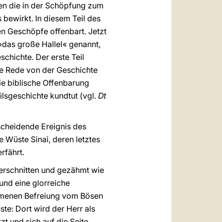
den die in der Schöpfung zum
ewirkt. In diesem Teil des
en Geschöpfe offenbart. Jetzt
»das große Hallel« genannt,
chichte. Der erste Teil
die Rede von der Geschichte
die biblische Offenbarung
ilsgeschichte kundtut (vgl.
Dt
tscheidende Ereignis des
 Wüste Sinai, deren letztes
rfährt.
zerschnitten und gezähmt wie
 und eine glorreiche
lkommenen Befreiung vom Bösen
te: Dort wird der Herr als
t und sich auf die Seite