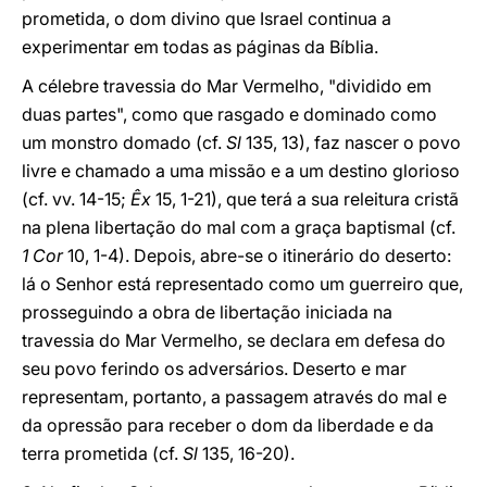
prometida, o dom divino que Israel continua a
experimentar em todas as páginas da Bíblia.
A célebre travessia do Mar Vermelho, "dividido em
duas partes", como que rasgado e dominado como
um monstro domado (cf.
Sl
135, 13), faz nascer o povo
livre e chamado a uma missão e a um destino glorioso
(cf. vv. 14-15;
Êx
15, 1-21), que terá a sua releitura cristã
na plena libertação do mal com a graça baptismal (cf.
1 Cor
10, 1-4). Depois, abre-se o itinerário do deserto:
lá o Senhor está representado como um guerreiro que,
prosseguindo a obra de libertação iniciada na
travessia do Mar Vermelho, se declara em defesa do
seu povo ferindo os adversários. Deserto e mar
representam, portanto, a passagem através do mal e
da opressão para receber o dom da liberdade e da
terra prometida (cf.
Sl
135, 16-20).