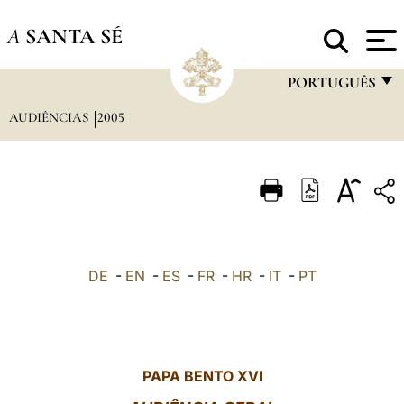
A
SANTA SÉ
PORTUGUÊS
AUDIÊNCIAS
2005
FRANÇAIS
ENGLISH
ITALIANO
PORTUGUÊS
ESPAÑOL
DE
-
EN
-
ES
-
FR
-
HR
-
IT
-
PT
DEUTSCH
POLSKI
العربيّة
PAPA BENTO XVI
中文