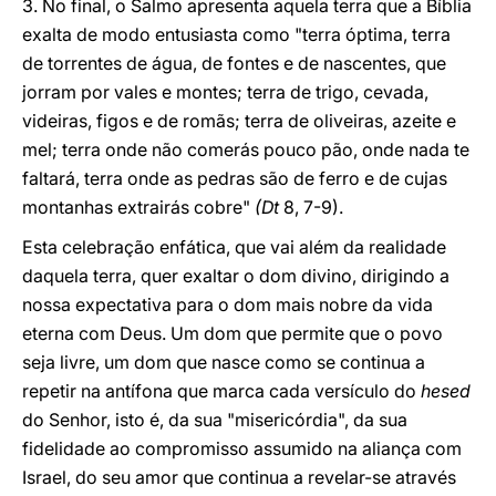
3. No final, o Salmo apresenta aquela terra que a Bíblia
exalta de modo entusiasta como "terra óptima, terra
de torrentes de água, de fontes e de nascentes, que
jorram por vales e montes; terra de trigo, cevada,
videiras, figos e de romãs; terra de oliveiras, azeite e
mel; terra onde não comerás pouco pão, onde nada te
faltará, terra onde as pedras são de ferro e de cujas
montanhas extrairás cobre"
(Dt
8, 7-9).
Esta celebração enfática, que vai além da realidade
daquela terra, quer exaltar o dom divino, dirigindo a
nossa expectativa para o dom mais nobre da vida
eterna com Deus. Um dom que permite que o povo
seja livre, um dom que nasce como se continua a
repetir na antífona que marca cada versículo do
hesed
do Senhor, isto é, da sua "misericórdia", da sua
fidelidade ao compromisso assumido na aliança com
Israel, do seu amor que continua a revelar-se através