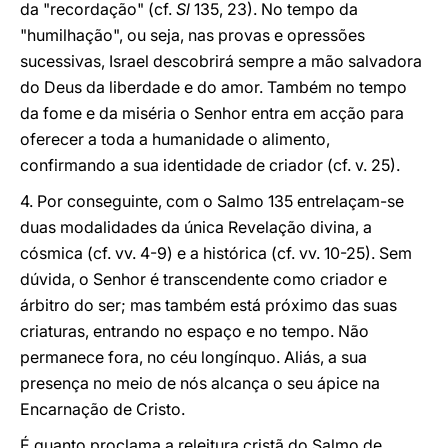
da "recordação" (cf.
Sl
135, 23). No tempo da
"humilhação", ou seja, nas provas e opressões
sucessivas, Israel descobrirá sempre a mão salvadora
do Deus da liberdade e do amor. Também no tempo
da fome e da miséria o Senhor entra em acção para
oferecer a toda a humanidade o alimento,
confirmando a sua identidade de criador (cf. v. 25).
4. Por conseguinte, com o Salmo 135 entrelaçam-se
duas modalidades da única Revelação divina, a
cósmica (cf. vv. 4-9) e a histórica (cf. vv. 10-25). Sem
dúvida, o Senhor é transcendente como criador e
árbitro do ser; mas também está próximo das suas
criaturas, entrando no espaço e no tempo. Não
permanece fora, no céu longínquo. Aliás, a sua
presença no meio de nós alcança o seu ápice na
Encarnação de Cristo.
É quanto proclama a releitura cristã do Salmo de