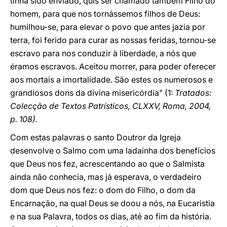
tinha sido enviado, quis ser chamado também Filho do
homem, para que nos tornássemos filhos de Deus:
humilhou-se, para elevar o povo que antes jazia por
terra, foi ferido para curar as nossas feridas, tornou-se
escravo para nos conduzir à liberdade, a nós que
éramos escravos. Aceitou morrer, para poder oferecer
aos mortais a imortalidade. São estes os numerosos e
grandiosos dons da divina misericórdia" (1:
Tratados:
Colecção de Textos Patrísticos, CLXXV, Roma, 2004,
p. 108).
Com estas palavras o santo Doutror da Igreja
desenvolve o Salmo com uma ladainha dos benefícios
que Deus nos fez, acrescentando ao que o Salmista
ainda não conhecia, mas já esperava, o verdadeiro
dom que Deus nos fez: o dom do Filho, o dom da
Encarnação, na qual Deus se doou a nós, na Eucaristia
e na sua Palavra, todos os dias, até ao fim da história.