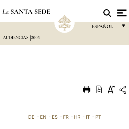
La
SANTA SEDE
ESPAÑOL
AUDIENCIAS
2005
FRANÇAIS
ENGLISH
ITALIANO
PORTUGUÊS
ESPAÑOL
DEUTSCH
POLSKI
العربيّة
DE
-
EN
-
ES
-
FR
-
HR
-
IT
-
PT
中文