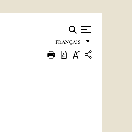
FRANÇAIS
FRANÇAIS
ENGLISH
ITALIANO
PORTUGUÊS
ESPAÑOL
DEUTSCH
POLSKI