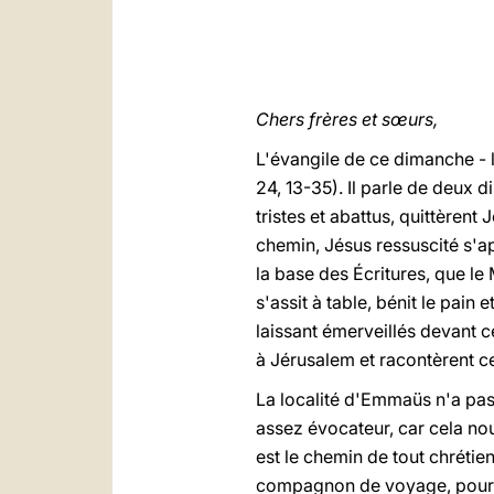
Chers frères et sœurs,
L'évangile de ce dimanche - l
24, 13-35). Il parle de deux di
tristes et abattus, quittèren
chemin, Jésus ressuscité s'ap
la base des Écritures, que le 
s'assit à table, bénit le pain 
laissant émerveillés devant 
à Jérusalem et racontèrent ce 
La localité d'Emmaüs n'a pas 
assez évocateur, car cela nou
est le chemin de tout chrétie
compagnon de voyage, pour ra