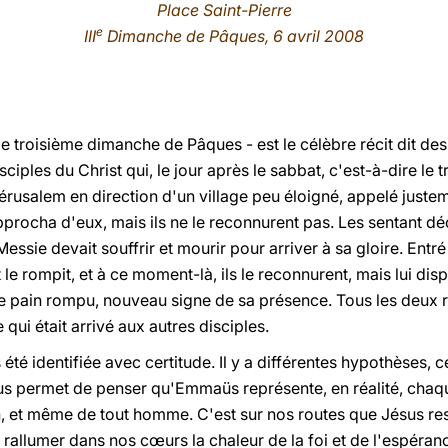
Place Saint-Pierre
e
III
Dimanche de Pâques, 6 avril 2008
e troisième dimanche de Pâques - est le célèbre récit dit de
sciples du Christ qui, le jour après le sabbat, c'est-à-dire le 
t Jérusalem en direction d'un village peu éloigné, appelé jus
procha d'eux, mais ils ne le reconnurent pas. Les sentant déc
Messie devait souffrir et mourir pour arriver à sa gloire. Entr
et le rompit, et à ce moment-là, ils le reconnurent, mais lui dis
ce pain rompu, nouveau signe de sa présence. Tous les deux
qui était arrivé aux autres disciples.
été identifiée avec certitude. Il y a différentes hypothèses, 
s permet de penser qu'Emmaüs représente, en réalité, chaque 
n, et même de tout homme. C'est sur nos routes que Jésus ress
llumer dans nos cœurs la chaleur de la foi et de l'espérance