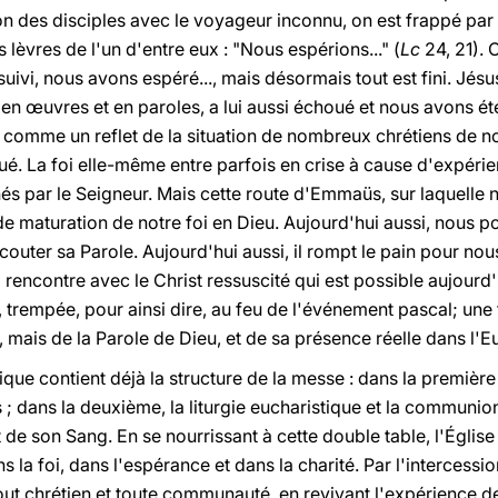
on des disciples avec le voyageur inconnu, on est frappé par
s lèvres de l'un d'entre eux : "Nous espérions..." (
Lc
24, 21). 
ivi, nous avons espéré..., mais désormais tout est fini. Jésus 
en œuvres et en paroles, a lui aussi échoué et nous avons é
comme un reflet de la situation de nombreux chrétiens de no
oué. La foi elle-même entre parfois en crise à cause d'expéri
 par le Seigneur. Mais cette route d'Emmaüs, sur laquelle 
de maturation de notre foi en Dieu. Aujourd'hui aussi, nous p
outer sa Parole. Aujourd'hui aussi, il rompt le pain pour no
a rencontre avec le Christ ressuscité qui est possible aujourd
 trempée, pour ainsi dire, au feu de l'événement pascal; une 
 mais de la Parole de Dieu, et de sa présence réelle dans l'Eu
que contient déjà la structure de la messe : dans la première 
es ; dans la deuxième, la liturgie eucharistique et la communio
de son Sang. En se nourrissant à cette double table, l'Église 
s la foi, dans l'espérance et dans la charité. Par l'intercessi
tout chrétien et toute communauté, en revivant l'expérience 