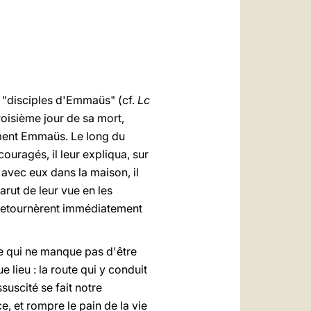
العربيّة
中文
LATINE
s "disciples d'Emmaüs" (cf.
Lc
troisième jour de sa mort,
tement Emmaüs. Le long du
ouragés, il leur expliqua, sur
é avec eux dans la maison, il
parut de leur vue en les
 retournèrent immédiatement
ce qui ne manque pas d'être
lieu : la route qui y conduit
uscité se fait notre
, et rompre le pain de la vie