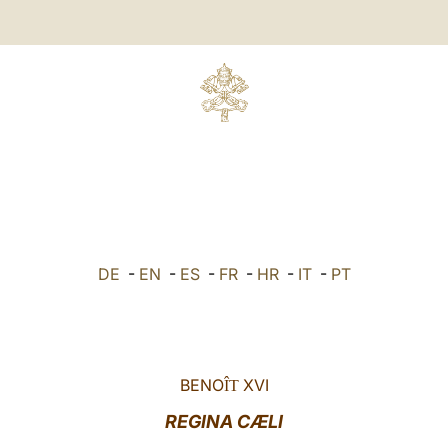
DE
-
EN
-
ES
-
FR
-
HR
-
IT
-
PT
BENO
XVI
ÎT
REGINA CÆLI