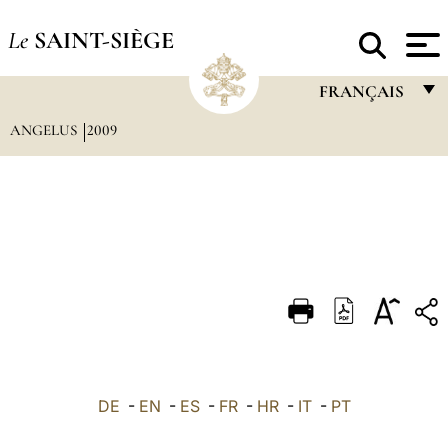
Le
SAINT-SIÈGE
FRANÇAIS
ANGELUS
2009
FRANÇAIS
ENGLISH
ITALIANO
PORTUGUÊS
ESPAÑOL
DEUTSCH
POLSKI
العربيّة
DE
-
EN
-
ES
-
FR
-
HR
-
IT
-
PT
中文