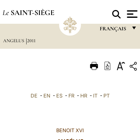
Le
SAINT-SIÈGE
FRANÇAIS
ANGELUS
2011
FRANÇAIS
ENGLISH
ITALIANO
PORTUGUÊS
ESPAÑOL
DE
-
EN
-
ES
-
FR
-
HR
-
IT
-
PT
DEUTSCH
POLSKI
العربيّة
BENOIT XVI
中文