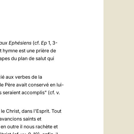
العربيّة
中文
LATINE
 aux Ephésiens
(cf.
Ep
1, 3-
t hymne est une prière de
apes du plan de salut qui
ié aux verbes de la
 le Père avait conservé en lui-
s seraient accomplis" (cf. v.
e Christ, dans l'Esprit. Tout
avancions saints et
 en outre il nous rachète et