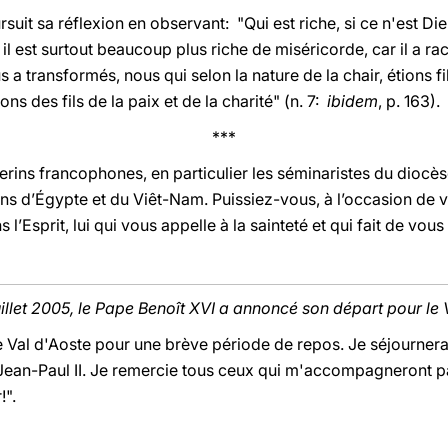
uit sa réflexion en observant: "Qui est riche, si ce n'est Die
 il est surtout beaucoup plus riche de miséricorde, car il a ra
us a transformés, nous qui selon la nature de la chair, étions f
s des fils de la paix et de la charité" (n. 7:
ibidem
, p. 163).
***
erins francophones, en particulier les séminaristes du diocès
rins d’Égypte et du Viêt-Nam. Puissiez-vous, à l’occasion de 
 l’Esprit, lui qui vous appelle à la sainteté et qui fait de vous 
juillet 2005, le Pape Benoît XVI a annoncé son départ pour le
e Val d'Aoste pour une brève période de repos. Je séjournera
e Jean-Paul II. Je remercie tous ceux qui m'accompagneront par
!".