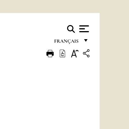
FRANÇAIS
FRANÇAIS
ENGLISH
ITALIANO
PORTUGUÊS
ESPAÑOL
DEUTSCH
POLSKI