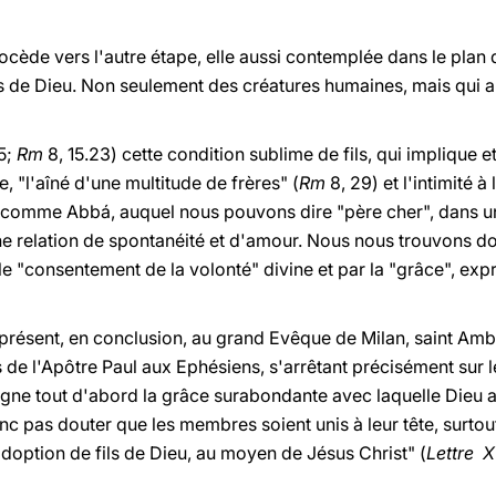
ocède vers l'autre étape, elle aussi contemplée dans le plan d
ils de Dieu. Non seulement des créatures humaines, mais qui 
5;
Rm
8, 15.23) cette condition sublime de fils, qui implique et
ce, "l'aîné d'une multitude de frères" (
Rm
8, 29) et l'intimité à
 comme Abbá, auquel nous pouvons dire "père cher", dans un
une relation de spontanéité et d'amour. Nous nous trouvons 
e "consentement de la volonté" divine et par la "grâce", ex
présent, en conclusion, au grand Evêque de Milan, saint Ambr
 de l'Apôtre Paul aux Ephésiens, s'arrêtant précisément sur l
igne tout d'abord la grâce surabondante avec laquelle Dieu a 
donc pas douter que les membres soient unis à leur tête, surto
adoption de fils de Dieu, au moyen de Jésus Christ" (
Lettre X