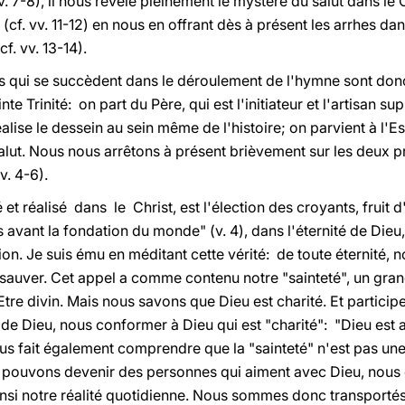
 7-8), il nous révèle pleinement le mystère du salut dans le Chri
(cf. vv. 11-12) en nous en offrant dès à présent les arrhes dan
cf. vv. 13-14).
s qui se succèdent dans le déroulement de l'hymne sont donc 
te Trinité: on part du Père, qui est l'initiateur et l'artisan s
réalise le dessein au sein même de l'histoire; on parvient à l'E
alut. Nous nous arrêtons à présent brièvement sur les deux p
vv. 4-6).
et réalisé dans le Christ, est l'élection des croyants, fruit d'u
 avant la fondation du monde" (v. 4), dans l'éternité de Dieu,
ion. Je suis ému en méditant cette vérité: de toute éternité
s sauver. Cet appel a comme contenu notre "sainteté", un grand
'Etre divin. Mais nous savons que Dieu est charité. Et participe
" de Dieu, nous conformer à Dieu qui est "charité": "Dieu est
ous fait également comprendre que la "sainteté" n'est pas une 
 pouvons devenir des personnes qui aiment avec Dieu, nous e
insi notre réalité quotidienne. Nous sommes donc transportés s