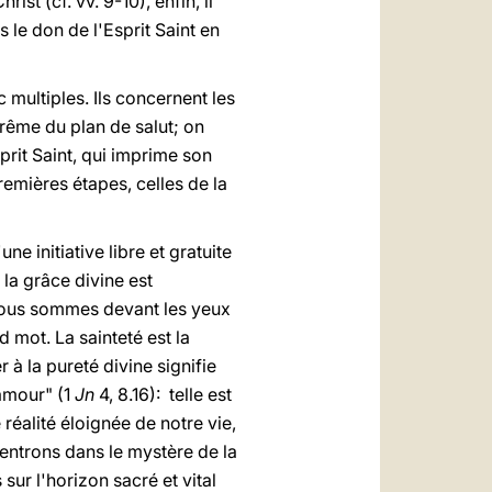
st (cf. vv. 9-10), enfin, il
s le don de l'Esprit Saint en
multiples. Ils concernent les
uprême du plan de salut; on
sprit Saint, qui imprime son
remières étapes, celles de la
ne initiative libre et gratuite
 la grâce divine est
, nous sommes devant les yeux
 mot. La sainteté est la
r à la pureté divine signifie
 amour" (1
Jn
4, 8.16): telle est
réalité éloignée de notre vie,
ntrons dans le mystère de la
ur l'horizon sacré et vital