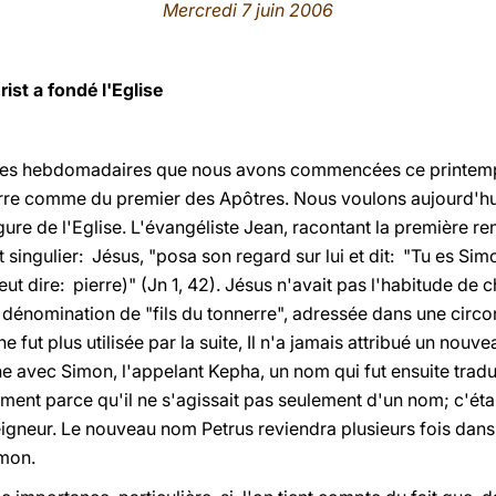
Mercredi 7 juin 2006
hrist a fondé l'Eglise
es hebdomadaires que nous avons commencées ce printemps. 
Pierre comme du premier des Apôtres. Nous voulons aujourd'hu
gure de l'Eglise. L'évangéliste Jean, racontant la première 
t singulier: Jésus, "posa son regard sur lui et dit: "Tu es Simo
eut dire: pierre)" (Jn 1, 42). Jésus n'avait pas l'habitude de
a dénomination de "fils du tonnerre", adressée dans une circo
ne fut plus utilisée par la suite, Il n'a jamais attribué un nouv
nche avec Simon, l'appelant Kepha, un nom qui fut ensuite tradui
isément parce qu'il ne s'agissait pas seulement d'un nom; c'ét
igneur. Le nouveau nom Petrus reviendra plusieurs fois dans l
imon.