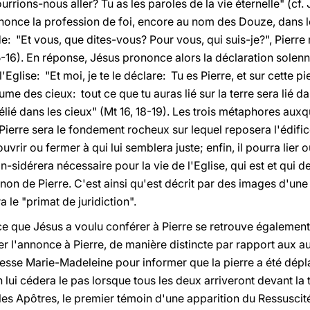
urrions-nous aller? Tu as les paroles de la vie éternelle" (cf.
nonce la profession de foi, encore au nom des Douze, dans 
: "Et vous, que dites-vous? Pour vous, qui suis-je?", Pierre 
15-16). En réponse, Jésus prononce alors la déclaration solenne
l'Eglise: "Et moi, je te le déclare: Tu es Pierre, et sur cette pi
me des cieux: tout ce que tu auras lié sur la terre sera lié da
délié dans les cieux" (Mt 16, 18-19). Les trois métaphores aux
ierre sera le fondement rocheux sur lequel reposera l'édifice 
ir ou fermer à qui lui semblera juste; enfin, il pourra lier ou
con-sidérera nécessaire pour la vie de l'Eglise, qui est et qui d
t non de Pierre. C'est ainsi qu'est décrit par des images d'un
 le "primat de juridiction".
e que Jésus a voulu conférer à Pierre se retrouve également
 l'annonce à Pierre, de manière distincte par rapport aux aut
dresse Marie-Madeleine pour informer que la pierre a été dép
n lui cédera le pas lorsque tous les deux arriveront devant la
les Apôtres, le premier témoin d'une apparition du Ressuscité (