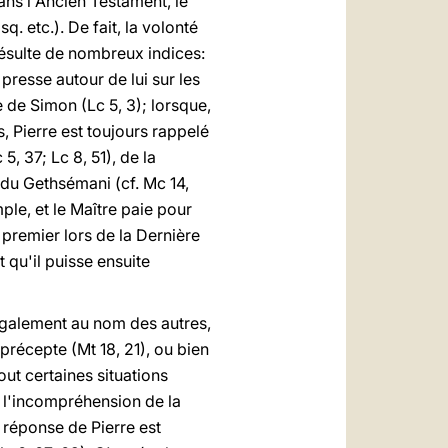
ans l'Ancien Testament, le
. etc.). De fait, la volonté
 résulte de nombreux indices:
presse autour de lui sur les
 de Simon (Lc 5, 3); lorsque,
, Pierre est toujours rappelé
5, 37; Lc 8, 51), de la
n du Gethsémani (cf. Mc 14,
ple, et le Maître paie pour
n premier lors de la Dernière
t qu'il puisse ensuite
 également au nom des autres,
 précepte (Mt 18, 21), ou bien
out certaines situations
e l'incompréhension de la
a réponse de Pierre est