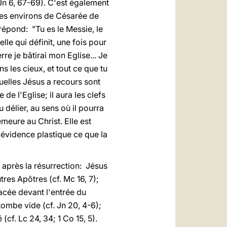
 Jn 6, 67-69). C'est également
les environs de Césarée de
répond: "Tu es le Messie, le
lle qui définit, une fois pour
erre je bâtirai mon Eglise... Je
ns les cieux, et tout ce que tu
quelles Jésus a recours sont
de l'Eglise; il aura les clefs
 délier, au sens où il pourra
emeure au Christ. Elle est
e évidence plastique ce que la
 après la résurrection: Jésus
res Apôtres (cf. Mc 16, 7);
lacée devant l'entrée du
 tombe vide (cf. Jn 20, 4-6);
cf. Lc 24, 34; 1 Co 15, 5).