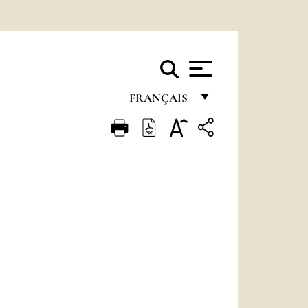
FRANÇAIS
FRANÇAIS
ENGLISH
ITALIANO
PORTUGUÊS
ESPAÑOL
DEUTSCH
POLSKI