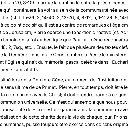
 (cf. Jn 20, 3-10), marque la continuité entre la prééminence 
e qu'il continuera à avoir au sein de la communauté née ave
tes (cf. 1, 15-26; 2, 14-40; 3, 12-26; 4, 8-12; 5, 1-11.29; 8, 14-1
ce point décisif qu'il est au centre de remarques et également
it de Jérusalem, Pierre exerce une fonc-tion directive (cf. Ac 15
n témoin de la foi authentique que Paul lui-même reconnaîtra 
, 18; 2, 7sq.; etc.). Ensuite, le fait que plusieurs des textes cle
 la Dernière Cène, où le Christ confère à Pierre le ministère 
 l'Eglise qui naît du mémorial pascal célébré dans l'Euchari
éments constitutifs.
situé lors de la Dernière Cène, au moment de l'institution de 
e sens ultime de ce Primat: Pierre, en tout temps, doit être
 à la communion avec le Christ; il doit prendre garde à ce que 
 communion universelle. Ce n'est qu'ensemble que nous pouvon
sponsabilité de Pierre est de garantir ainsi la communion avec 
réalisation de cette charité dans la vie de chaque jour. Prions
 humaines, puisse toujours être exercé dans ce sens originel