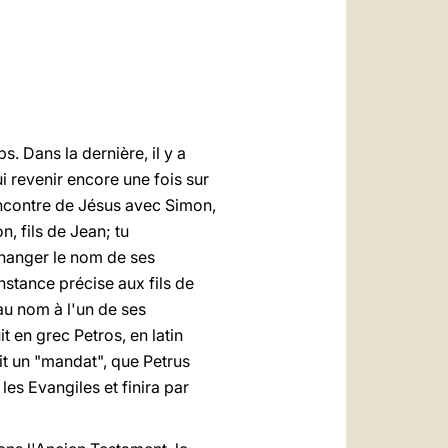
العربيّة
中文
LATINE
Dans la dernière, il y a
i revenir encore une fois sur
rencontre de Jésus avec Simon,
n, fils de Jean; tu
 changer le nom de ses
nstance précise aux fils de
eau nom à l'un de ses
t en grec Petros, en latin
ait un "mandat", que Petrus
es Evangiles et finira par