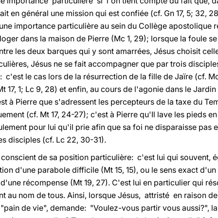
e importance particulière si l'on tient compte du fait que, d
en général une mission qui est confiée (cf. Gn 17, 5; 32, 28sq
e une importance particulière au sein du Collège apostolique
ger dans la maison de Pierre (Mc 1, 29); lorsque la foule se 
ntre les deux barques qui y sont amarrées, Jésus choisit celle
ulières, Jésus ne se fait accompagner que par trois disciples
est le cas lors de la résurrection de la fille de Jaïre (cf. Mc 
Mt 17, 1; Lc 9, 28) et enfin, au cours de l'agonie dans le Jardi
est à Pierre que s'adressent les percepteurs de la taxe du Tem
ment (cf. Mt 17, 24-27); c'est à Pierre qu'Il lave les pieds e
ulement pour lui qu'il prie afin que sa foi ne disparaisse pas e
es disciples (cf. Lc 22, 30-31).
 conscient de sa position particulière: c'est lui qui souvent,
on d'une parabole difficile (Mt 15, 15), ou le sens exact d'un
'une récompense (Mt 19, 27). C'est lui en particulier qui rés
t au nom de tous. Ainsi, lorsque Jésus, attristé en raison d
e "pain de vie", demande: "Voulez-vous partir vous aussi?", l