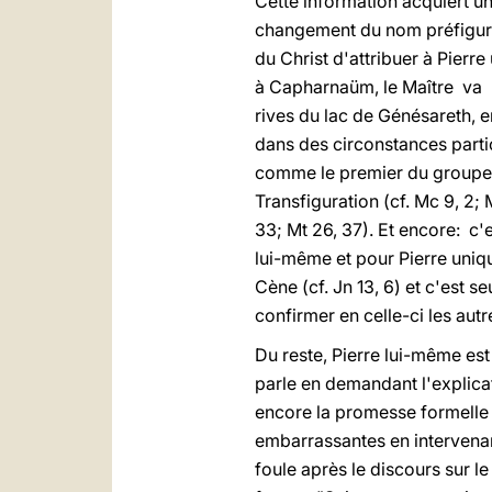
Cette information acquiert un
changement du nom préfigurait 
du Christ d'attribuer à Pierr
à Capharnaüm, le Maître va lo
rives du lac de Génésareth, e
dans des circonstances partic
comme le premier du groupe: c'
Transfiguration (cf. Mc 9, 2; 
33; Mt 26, 37). Et encore: c'
lui-même et pour Pierre unique
Cène (cf. Jn 13, 6) et c'est se
confirmer en celle-ci les autr
Du reste, Pierre lui-même est
parle en demandant l'explicati
encore la promesse formelle d
embarrassantes en intervenan
foule après le discours sur l