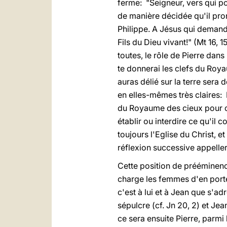
ferme: "Seigneur, vers qui po
de manière décidée qu'il pro
Philippe. A Jésus qui demande
Fils du Dieu vivant!" (Mt 16, 
toutes, le rôle de Pierre dans 
te donnerai les clefs du Royau
auras délié sur la terre sera 
en elles-mêmes très claires: P
du Royaume des cieux pour ouvr
établir ou interdire ce qu'il 
toujours l'Eglise du Christ, e
réflexion successive appellera
Cette position de prééminenc
charge les femmes d'en porter
c'est à lui et à Jean que s'a
sépulcre (cf. Jn 20, 2) et Jea
ce sera ensuite Pierre, parmi 