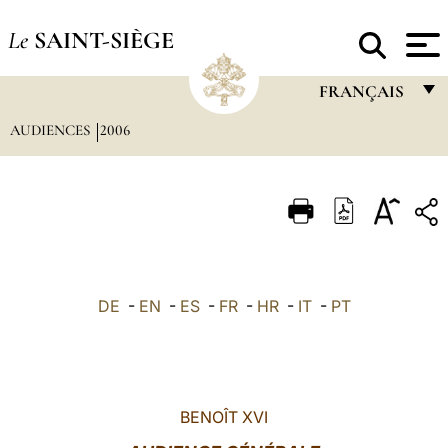
Le
SAINT-SIÈGE
FRANÇAIS
AUDIENCES
2006
FRANÇAIS
ENGLISH
ITALIANO
PORTUGUÊS
ESPAÑOL
DE
-
EN
-
ES
-
FR
-
HR
-
IT
-
PT
DEUTSCH
POLSKI
العربيّة
BENOÎT XVI
中文