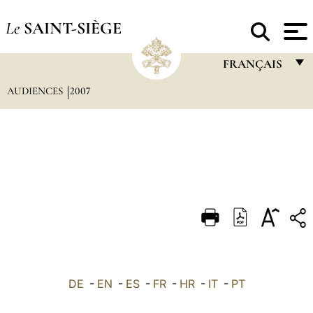
Le
SAINT-SIÈGE
FRANÇAIS
AUDIENCES
2007
FRANÇAIS
ENGLISH
ITALIANO
PORTUGUÊS
ESPAÑOL
DEUTSCH
POLSKI
العربيّة
DE
-
EN
-
ES
-
FR
-
HR
-
IT
-
PT
中文