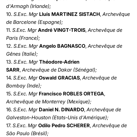
d'Armagh (Irlande);
10.
S.Exc. Mgr
Lluís MARTINEZ SISTACH
,
Archevêque
de Barcelone (Espagne);
11.
S.Exc. Mgr
André VINGT-TROIS
,
Archevêque de
Paris (France);
12.
S.Exc. Mgr
Angelo BAGNASCO
,
Archevêque de
Gênes (Italie);
13.
S.Exc. Mgr
Théodore-Adrien
SARR
,
Archevêque de Dakar (Sénégal);
14.
S.Exc. Mgr
Oswald GRACIAS
,
Archevêque de
Bombay (Inde);
15.
S.Exc. Mgr
Francisco ROBLES ORTEGA
,
Archevêque de Monterrey (Mexique);
16.
S.Exc. Mgr
Daniel N. DINARDO
,
Archevêque de
Galveston-Houston (Etats-Unis d'Amérique);
17.
S.Exc. Mgr
Odilo Pedro SCHERER
,
Archevêque de
São Paulo (Brésil);