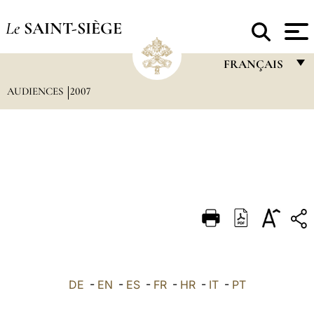
Le
SAINT-SIÈGE
FRANÇAIS
AUDIENCES
2007
FRANÇAIS
ENGLISH
ITALIANO
PORTUGUÊS
ESPAÑOL
DEUTSCH
POLSKI
العربيّة
DE
-
EN
-
ES
-
FR
-
HR
-
IT
-
PT
中文