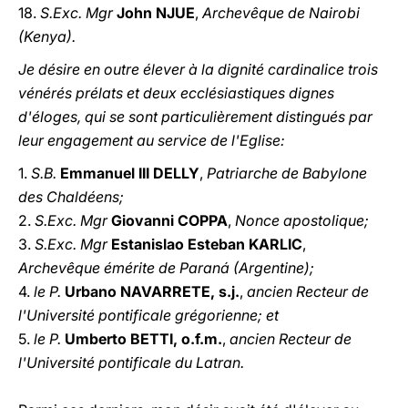
18.
S.Exc. Mgr
John NJUE
,
Archevêque de Nairobi
(Kenya).
Je désire en outre élever à la dignité cardinalice trois
vénérés prélats et deux ecclésiastiques dignes
d'éloges, qui se sont particulièrement distingués par
leur engagement au service de l'Eglise:
1.
S.B.
Emmanuel III DELLY
,
Patriarche de Babylone
des Chaldéens;
2.
S.Exc. Mgr
Giovanni COPPA
,
Nonce apostolique;
3.
S.Exc. Mgr
Estanislao Esteban KARLIC
,
Archevêque émérite de Paraná (Argentine);
4.
le P.
Urbano NAVARRETE, s.j.
,
ancien Recteur de
l'Université pontificale grégorienne; et
5.
le P.
Umberto BETTI, o.f.m.
,
ancien Recteur de
l'Université pontificale du Latran.