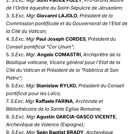
2.
S.Exc. Mgr
John Patrick FOLEY
,
Pro-Grand Maître
de l'Ordre équestre du Saint-Sépulcre de Jérusalem;
3.
S.Exc. Mgr
Giovanni LAJOLO
,
Président de la
Commission pontificale et du Gouvernorat de l'Etat de
la Cité du Vatican;
4.
S.Exc. Mgr
Paul Joseph CORDES
,
Président du
Conseil pontifical "Cor Unum";
5.
S.Exc. Mgr.
Angelo COMASTRI
,
Archiprêtre de la
Basilique vaticane, Vicaire général pour l'Etat de la
Cité du Vatican et Président de la "Fabbrica di San
Pietro";
6.
S.Exc. Mgr
Stanislaw RYLKO
, Président du Conseil
pontifical pour les Laïcs;
7.
S.Exc. Mgr
Raffaele FARINA
,
Archiviste et
Bibliothécaire de la Sainte Eglise Romaine;
8.
S.Exc. Mgr
Agustín GARCIA-GASCO VICENTE
,
Archevêque de Valence (Espagne);
9.
S.Exc. Mgr
Seán Baptist BRADY
,
Archevêque