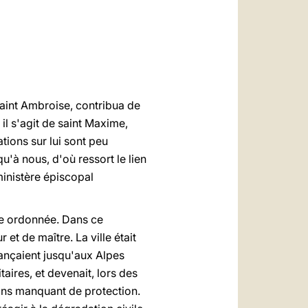
العربيّة
中文
LATINE
 saint Ambroise, contribua de
 il s'agit de saint Maxime,
ions sur lui sont peu
'à nous, d'où ressort le lien
 ministère épiscopal
le ordonnée. Dans ce
et de maître. La ville était
vançaient jusqu'aux Alpes
aires, et devenait, lors des
ins manquant de protection.