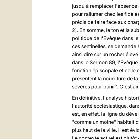
jusqu'à remplacer l'absence 
pour rallumer chez les fidèles
précis de faire face aux char
2). En somme, le ton et la s
politique de l'Evêque dans les
ces sentinelles, se demande 
ainsi dire sur un rocher élev
dans le Sermon 89, l'Evêque d
fonction épiscopale et celle 
présentent la nourriture de la 
sévères pour punir". C'est ai
En définitive, l'analyse histo
l'autorité ecclésiastique, dan
est, en effet, la ligne du dé
"comme un moine" habitait dan
plus haut de la ville. Il est é
Le contexte actuel est plutôt