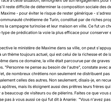
 face à cette situation, témoignent de son engagement pour ré
'il reste difficile de déterminer la composition sociale des d
Maxime - pour éviter le risque de rester générique - s'adres
ommunauté chrétienne de Turin, constitué par de riches propr
s la campagne turinoise et leur maison en ville. Ce fut un ch
 type de prédication la voie la plus efficace pour conserver e
spective le ministère de Maxime dans sa ville, on peut s'appu
 un thème toujours actuel, qui est celui de la richesse et de 
e dans ce domaine, la ville était parcourue par de graves 
s. "Personne ne pense au besoin de l'autre", constate avec
et, de nombreux chrétiens non seulement ne distribuent pas 
lement celles des autres. Non seulement, disais-je, en recueil
apôtres, mais ils éloignent aussi des prêtres leurs frères qui 
l y a beaucoup de visiteurs ou de pèlerins. Faites ce que vous
ise pas à vous aussi ce qui fut dit à Ananie: "Vous n'avez p