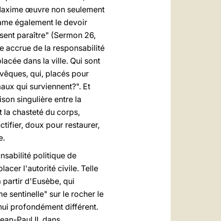
e, Maxime œuvre non seulement
clame également le devoir
ssent paraître" (Sermon 26,
 accrue de la responsabilité
lacée dans la ville. Qui sont
vêques, qui, placés pour
maux qui surviennent?". Et
son singulière entre la
t la chasteté du corps,
nctifier, doux pour restaurer,
e.
nsabilité politique de
acer l'autorité civile. Telle
 partir d'Eusèbe, qui
 sentinelle" sur le rocher le
d'hui profondément différent.
ean-Paul II, dans