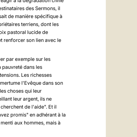
agir à la dégradation civile
estinataires des Sermons, il
sait de manière spécifique à
iétaires terriens, dont les
oix pastoral lucide de
t renforcer son lien avec le
yer par exemple sur les
la pauvreté dans les
tensions. Les richesses
 amertume l'Evêque dans son
les choses qui leur
lant leur argent, ils ne
cherchent de l'aide". Et il
 avez promis" en adhérant à la
as menti aux hommes, mais à