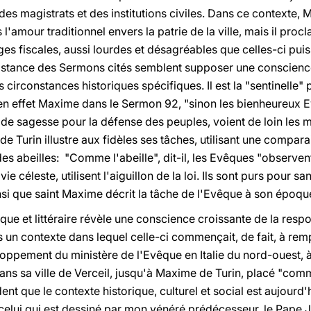
des magistrats et des institutions civiles. Dans ce context
 l'amour traditionnel envers la patrie de la ville, mais il pro
ges fiscales, aussi lourdes et désagréables que celles-ci pui
ubstance des Sermons cités semblent supposer une conscience
 circonstances historiques spécifiques. Il est la "sentinelle" p
en effet Maxime dans le Sermon 92, "sinon les bienheureux E
é de sagesse pour la défense des peuples, voient de loin les 
e Turin illustre aux fidèles ses tâches, utilisant une comparai
des abeilles: "Comme l'abeille", dit-il, les Evêques "observen
vie céleste, utilisent l'aiguillon de la loi. Ils sont purs pour sa
nsi que saint Maxime décrit la tâche de l'Evêque à son époqu
rique et littéraire révèle une conscience croissante de la respo
s un contexte dans lequel celle-ci commençait, de fait, à rempl
veloppement du ministère de l'Evêque en Italie du nord-ouest, à
s sa ville de Verceil, jusqu'à Maxime de Turin, placé "comme
vident que le contexte historique, culturel et social est aujour
 celui qui est dessiné par mon vénéré prédécesseur, le Pape J