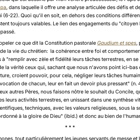
opa
, dans laquelle il offre une analyse articulée des défis et
i (6-22). Quoi qu'il en soit, en dehors des conditions différen
restent toujours valables. Le lien des engagements du "citoy
épassé.
ppeler ce que dit la Constitution pastorale
Gaudium et spes
,
 de la vie du chrétien: la cohérence entre foi et comportement
 à "remplir avec zèle et fidélité leurs tâches terrestres, en se 
t de la vérité ceux qui, sachant que nous n'avons point ici-ba
ture, croient pouvoir, pour cela, négliger leurs tâches humai
ocation de chacun, leur en fait un devoir plus pressant" (n. 
x autres Pères, nous faisons nôtre le souhait du Concile, qu
 leurs activités terrestres, en unissant dans une synthèse vit
ientifiques, techniques, avec les valeurs religieuses, sous l
rdonné à la gloire de Dieu" (ibid.) et donc au bien de l'human
* * *
phones, tout particulièrement les jeunes servants de messe 