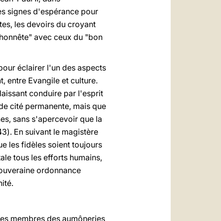
 des signes d'espérance pour
tes, les devoirs du croyant
en honnête" avec ceux du "bon
 pour éclairer l'un des aspects
, entre Evangile et culture.
laissant conduire par l'esprit
s de cité permanente, mais que
nes, sans s'apercevoir que la
43). En suivant le magistère
e les fidèles soient toujours
ale tous les efforts humains,
a souveraine ordonnance
ité.
et les membres des aumôneries