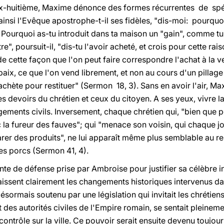
dix-huitième, Maxime dénonce des formes récurrentes de spé
 ainsi l'Evêque apostrophe-t-il ses fidèles, "dis-moi: pourquoi
 Pourquoi as-tu introduit dans ta maison un "gain", comme t
e", poursuit-il, "dis-tu l'avoir acheté, et crois pour cette rai
de cette façon que l'on peut faire correspondre l'achat à la 
aix, ce que l'on vend librement, et non au cours d'un pillage 
achète pour restituer" (Sermon 18, 3). Sans en avoir l'air, Ma
s devoirs du chrétien et ceux du citoyen. A ses yeux, vivre la
ments civils. Inversement, chaque chrétien qui, "bien que po
c la fureur des fauves"; qui "menace son voisin, qui chaque jo
arer des produits", ne lui apparaît même plus semblable au r
les porcs (Sermon 41, 4).
nte de défense prise par Ambroise pour justifier sa célèbre in
issent clairement les changements historiques intervenus dan
. Désormais soutenu par une législation qui invitait les chrétien
des autorités civiles de l'Empire romain, se sentait pleinem
ontrôle sur la ville. Ce pouvoir serait ensuite devenu toujour