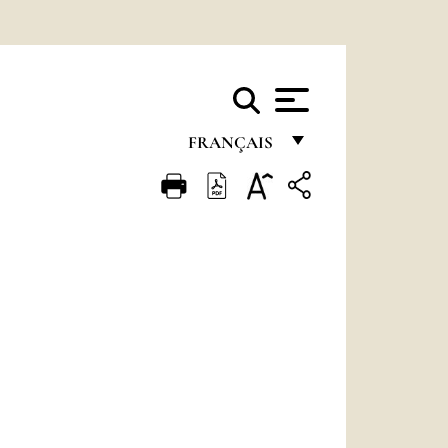
FRANÇAIS
FRANÇAIS
ENGLISH
ITALIANO
PORTUGUÊS
ESPAÑOL
DEUTSCH
POLSKI