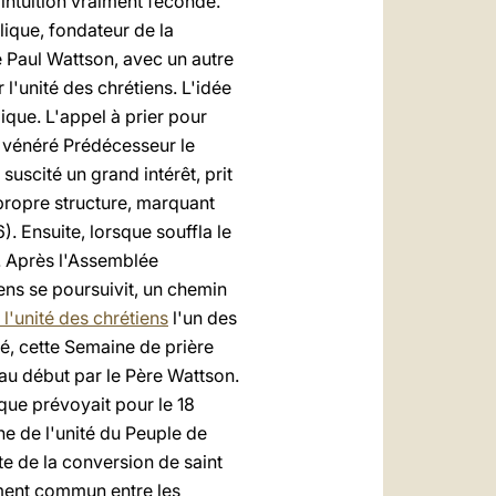
 intuition vraiment féconde.
lique, fondateur de la
 Paul Wattson, avec un autre
l'unité des chrétiens. L'idée
ique. L'appel à prier pour
on vénéré Prédécesseur le
t suscité un grand intérêt, prit
 propre structure, marquant
. Ensuite, lorsque souffla le
é. Après l'Assemblée
iens se poursuivit, un chemin
l'unité des chrétiens
l'un des
té, cette Semaine de prière
 au début par le Père Wattson.
oque prévoyait pour le 18
ine de l'unité du Peuple de
ête de la conversion de saint
ement commun entre les