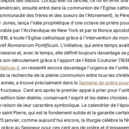
depuis ses débuts. Lorsqu'elle fut lancée, ce fut en effet une
américain, ensuite entré dans la communion de l'Eglise catho
ommunauté des frères et des soeurs de l'Atonement), le Père
 Jones, lança l'idée prophétique d'une octave de prière pour 
vorable par l'Archevêque de New York et par le Nonce apostol
 1916, à toute l'Eglise catholique grâce à l'intervention de m
Bref
Romanorum Pontificum
. L'initiative, qui entre temps avai
essive et, avec le temps, elle définit toujours davantage sa
 son déroulement grâce à l'apport de l'Abbé Couturier (1936)
Vatican II
, on ressentit encore davantage l'urgence de l'unit
t de la recherche de la pleine communion entre tous les chrét
année, a trouvé précisément dans la
Semaine de prière pour 
 fructueux. Cent ans après le premier appel à prier pour l'uni
dition bien établie, conservant l'esprit et les dates choisies
 en raison de leur caractère symbolique. Le calendrier de l'ép
de saint Pierre, qui est le fondement solide et la garantie certa
 25 janvier, comme aujourd'hui encore, la liturgie célèbre la f
s grâce au Seigneur pour ces cent ans de prière et d'engag