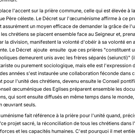
place l'accent sur la prière commune, celle qui est élevée à la
que Père céleste. Le Décret sur l'œcuménisme affirme à ce pr
assurément un moyen efficace de demander la grâce de l'unit
les chrétiens se placent ensemble face au Seigneur et, pren
 la division, manifestent la volonté d'obéir à sa volonté en
ante. Le Décret ajoute ensuite que ces prières "constituent 
tholiques demeurent unis avec les frères séparés (seiuncti)" 
riste ou purement sociologique, mais elle est l'expression de 
s des années s'est instaurée une collaboration féconde dans 
iat pour l'unité des chrétiens, devenu ensuite le Conseil ponti
 Conseil œcuménique des Eglises préparent ensemble les doc
tiens, qui sont ensuite diffusés en même temps dans le monde
en œuvrant seuls.
uménisme fait référence à la prière pour l'unité quand, précis
ce projet sacré, la réconciliation de tous les chrétiens dans l
 forces et les capacités humaines. C'est pourquoi il met enti