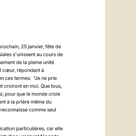
العربيّة
中文
LATINE
prochain, 25 janvier, fête de
iales s'unissent au cours de
ement de la pleine unité
ul cœur, répondant à
en ces termes: "Je ne prie
t croiront en moi. Que tous,
ssi, pour que le monde croie
sent à la prière même du
le reconnaisse comme seul
ation particulières, car elle