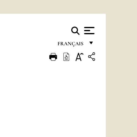
FRANÇAIS
FRANÇAIS
ENGLISH
ITALIANO
PORTUGUÊS
ESPAÑOL
DEUTSCH
POLSKI