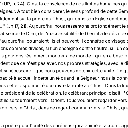
e" (UR, n. 24). C'est la conscience de nos limites humaines q
eigneur. A tout bien considérer, le sens profond de cette Sem
dement sur la prière du Christ, qui dans son Eglise continue 
..." (Jn 17, 21). Aujourd'hui nous ressentons profondément le
bsence de Dieu, de l'inaccessibilité de Dieu, il a le désir de
jourd'hui pourraient-ils et peuvent-il connaître ce visage 
iens sommes divisés, si l'un enseigne contre l'autre, si l'un s
us pouvons réellement montrer à ce monde - qui en a besoin -
vident que ce n'est pas avec nos propres stratégies, avec le d
nt si nécessaire - que nous pouvons obtenir cette unité. Ce 
apacité à accueillir cette unité quand le Seigneur nous la donne
s cette disponibilité qui ouvre la route au Christ. Dans la litu
e président de la célébration, le célébrant principal disait: "
t ils se tournaient vers l'Orient. Tous voulaient regarder vers 
sion vers le Christ, dans ce regard commun vers le Christ, q
la prière pour l'unité des chrétiens qui a animé et accompag