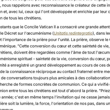
nous rappelons avec reconnaissance le créateur de cette initi
n et, avec lui, ceux qui l'ont développée et enrichie par leur c
 de tous les chrétiens.
instants que le Concile Vatican II a consacré une grande atten
c le Décret sur l'œcuménisme (
Unitatis redintegratio
), dans le
t l'importance de la prière pour l'unité. La prière, observe l
nique. "Cette conversion du cœur et cette sainteté de vie, 
chrétiens, doivent être regardées comme l'âme de tout l'œcum
nisme spirituel - sainteté de la vie, conversion du cœur, pr
ité a enregistré un grand développement au cours de ces déc
: de la connaissance réciproque au contact fraternel entre m
de conversations toujours plus amicales à des collaboratio
herche de formes concrètes de communion. Ce qui a vivifié et
n entre tous les chrétiens est tout d'abord la prière. "Priez 
 année; c'est en même temps l'invitation qui ne cesse jamais
re soit la lumière, la force, l'orientation de nos pas, dans 
 commun.