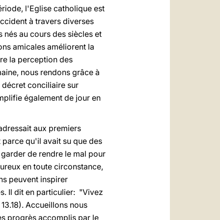
iode, l'Eglise catholique est
ccident à travers diverses
 nés au cours des siècles et
ions amicales améliorent la
re la perception des
emaine, nous rendons grâce à
décret conciliaire sur
mplifie également de jour en
 adressait aux premiers
parce qu'il avait su que des
 garder de rendre le mal pour
eureux en toute circonstance,
ns peuvent inspirer
Il dit en particulier: "Vivez
 13.18). Accueillons nous
es progrès accomplis par le