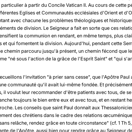
iculier à partir du Concile Vatican II. Au cours de cette pér
fférentes Eglises et Communautés ecclésiales d'Orient et d'O
ntant avec chacune les problèmes théologiques et historiques
ments de division. Le Seigneur a fait en sorte que ces relat
ensifient la communion en rendant, en même temps, plus clai
s et qui fomentent la division. Aujourd'hui, pendant cette S
 le chemin parcouru jusqu'à présent, un chemin fécond que le 
"né sous l'action de la grâce de l'Esprit Saint" et "qui s'a
ecueillons l'invitation "à prier sans cesse", que l'Apôtre Paul
une communauté qu'il avait lui-même fondée. Et précisément 
, il voulut leur recommander d'être patients avec tous, de se
anche toujours le bien entre eux et avec tous, et en restant h
roche. Les conseils que saint Paul donnait aux Thessalonicie
ment des chrétiens dans le cadre des relations œcuméniques. 
sans relâche, rendez grâce en toute circonstance" (cf. 1 Th 5,
sante de l'Apôtre, aussi bien pour rendre grâce au Seigneur d