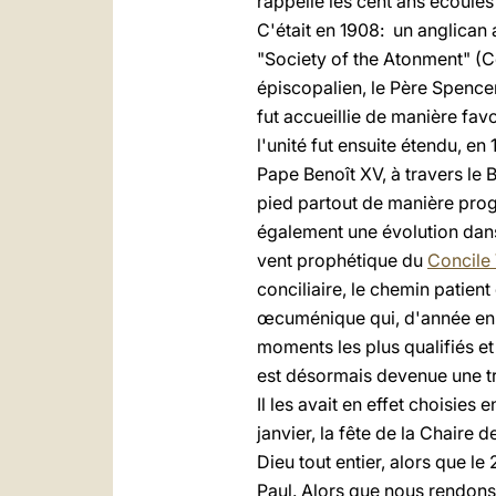
rappelle les cent ans écoulés 
C'était en 1908: un anglican 
"Society of the Atonment" (C
épiscopalien, le Père Spencer
fut accueillie de manière fa
l'unité fut ensuite étendu, en
Pape Benoît XV, à travers le 
pied partout de manière progr
également une évolution dans
vent prophétique du
Concile 
conciliaire, le chemin patien
œcuménique qui, d'année en 
moments les plus qualifiés et
est désormais devenue une tra
Il les avait en effet choisies
janvier, la fête de la Chaire 
Dieu tout entier, alors que le
Paul. Alors que nous rendon