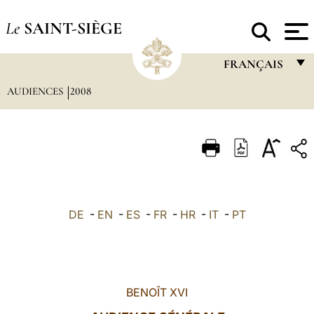
Le
SAINT-SIÈGE
FRANÇAIS
AUDIENCES
2008
FRANÇAIS
ENGLISH
ITALIANO
PORTUGUÊS
ESPAÑOL
DE
-
EN
-
ES
-
FR
-
HR
-
IT
-
PT
DEUTSCH
POLSKI
العربيّة
BENOÎT XVI
中文