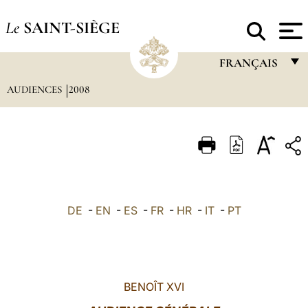
Le
SAINT-SIÈGE
FRANÇAIS
AUDIENCES
2008
FRANÇAIS
ENGLISH
ITALIANO
PORTUGUÊS
ESPAÑOL
DE
-
EN
-
ES
-
FR
-
HR
-
IT
-
PT
DEUTSCH
POLSKI
العربيّة
BENOÎT XVI
中文