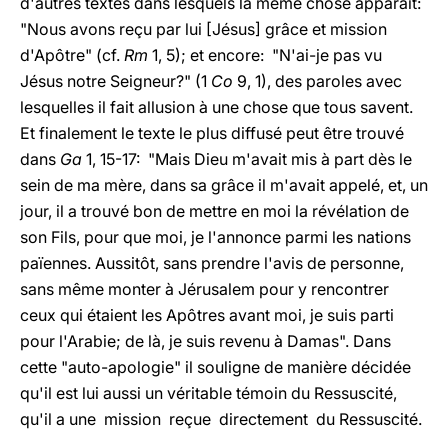
d'autres textes dans lesquels la même chose apparaît:
"Nous avons reçu par lui [Jésus] grâce et mission
d'Apôtre" (cf.
Rm
1, 5); et encore: "N'ai-je pas vu
Jésus notre Seigneur?" (1
Co
9, 1), des paroles avec
lesquelles il fait allusion à une chose que tous savent.
Et finalement le texte le plus diffusé peut être trouvé
dans
Ga
1, 15-17: "Mais Dieu m'avait mis à part dès le
sein de ma mère, dans sa grâce il m'avait appelé, et, un
jour, il a trouvé bon de mettre en moi la révélation de
son Fils, pour que moi, je l'annonce parmi les nations
païennes. Aussitôt, sans prendre l'avis de personne,
sans même monter à Jérusalem pour y rencontrer
ceux qui étaient les Apôtres avant moi, je suis parti
pour l'Arabie; de là, je suis revenu à Damas". Dans
cette "auto-apologie" il souligne de manière décidée
qu'il est lui aussi un véritable témoin du Ressuscité,
qu'il a une mission reçue directement du Ressuscité.