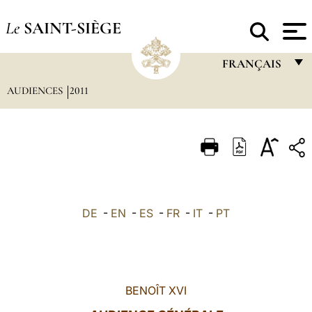
Le
SAINT-SIÈGE
FRANÇAIS
AUDIENCES
2011
FRANÇAIS
ENGLISH
ITALIANO
PORTUGUÊS
ESPAÑOL
DE
-
EN
-
ES
-
FR
-
IT
-
PT
DEUTSCH
POLSKI
العربيّة
BENOÎT XVI
中文