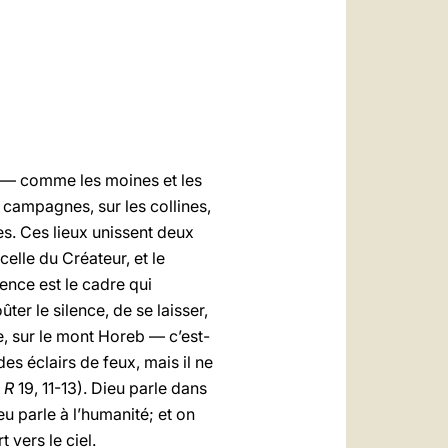
العربيّة
中文
LATINE
e — comme les moines et les
campagnes, sur les collines,
es. Ces lieux unissent deux
celle du Créateur, et le
ence est le cadre qui
ter le silence, de se laisser,
ie, sur le mont Horeb — c’est-
des éclairs de feux, mais il ne
1
R
19, 11-13). Dieu parle dans
eu parle à l’humanité; et on
 vers le ciel.