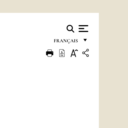
FRANÇAIS
FRANÇAIS
ENGLISH
ITALIANO
PORTUGUÊS
ESPAÑOL
DEUTSCH
POLSKI