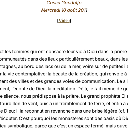
Castel Gandolfo
Mercredi 10 août 201
1
[
Vidéo
]
t les femmes qui ont consacré leur vie à Dieu dans la prièr
communautés dans des lieux particulièrement beaux, dans les 
ntagnes, au bord des lacs ou de la mer, voire sur de petites îl
la vie contemplative: la beauté de la création, qui renvoie à 
ement des villes et des grandes voies de communication. Le sil
ment, l’écoute de Dieu, la méditation. Déjà, le fait même de goû
 le silence, nous prédispose à la prière. Le grand prophète El
 tourbillon de vent, puis à un tremblement de terre, et enfin à 
e Dieu; il la reconnut en revanche dans une brise légère (cf. 
r l’écouter. C’est pourquoi les monastères sont des oasis où Di
, lieu symbolique, parce que c’est un espace fermé, mais ouvert