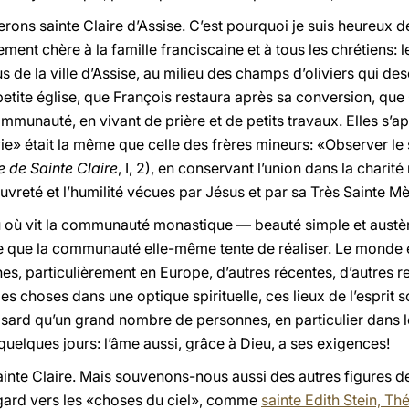
rons sainte Claire d’Assise. C’est pourquoi je suis heureux d
rement chère à la famille franciscaine et à tous les chrétiens: 
s de la ville d’Assise, au milieu des champs d’oliviers qui d
etite église, que François restaura après sa conversion, que 
munauté, en vivant de prière et de petits travaux. Elles s’a
ie» était la même que celle des frères mineurs: «Observer le 
e de Sainte Claire
, I, 2), en conservant l’union dans la charité
uvreté et l’humilité vécues par Jésus et par sa Très Sainte Mè
ieu où vit la communauté monastique — beauté simple et aus
lle que la communauté elle-même tente de réaliser. Le monde 
nnes, particulièrement en Europe, d’autres récentes, d’autres 
 choses dans une optique spirituelle, ces lieux de l’esprit s
asard qu’un grand nombre de personnes, en particulier dans le
 quelques jours: l’âme aussi, grâce à Dieu, a ses exigences!
nte Claire. Mais souvenons-nous aussi des autres figures de
egard vers les «choses du ciel», comme
sainte Edith Stein, Th