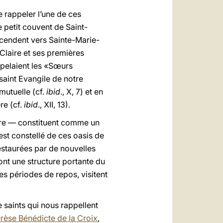
e rappeler l’une de ces
le petit couvent de Saint-
escendent vers Sainte-Marie-
Claire et ses premières
ppelaient les «Sœurs
saint Evangile de notre
 mutuelle (cf.
ibid
., X, 7) et en
re (cf.
ibid
., XII, 13).
tère — constituent comme un
est constellé de ces oasis de
restaurées par de nouvelles
ont une structure portante du
s périodes de repos, visitent
 saints qui nous rappellent
érèse Bénédicte de la Croix
,