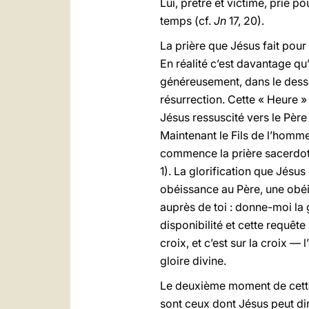
Lui, prêtre et victime, prie p
temps (cf.
Jn
17, 20).
La prière que Jésus fait pour
En réalité c’est davantage qu
généreusement, dans le dessei
résurrection. Cette « Heure 
Jésus ressuscité vers le Père 
Maintenant le Fils de l’homme e
commence la prière sacerdotale 
1). La glorification que Jésu
obéissance au Père, une obéiss
auprès de toi : donne-moi la
disponibilité et cette requêt
croix, et c’est sur la croix — 
gloire divine.
Le deuxième moment de cette p
sont ceux dont Jésus peut di