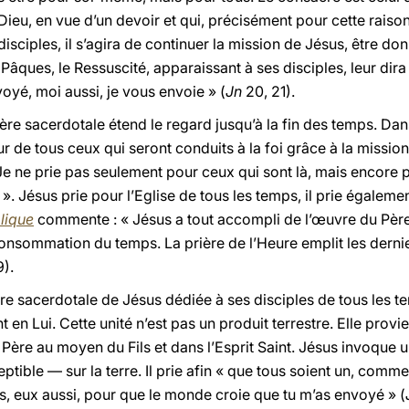
ieu, en vue d’un devoir et qui, précisément pour cette raison,
disciples, il s’agira de continuer la mission de Jésus, être do
Pâques, le Ressuscité, apparaissant à ses disciples, leur dira 
yé, moi aussi, je vous envoie » (
Jn
20, 21).
ière sacerdotale étend le regard jusqu’à la fin des temps. Dan
r de tous ceux qui seront conduits à la foi grâce à la mission
« Je ne prie pas seulement pour ceux qui sont là, mais encore 
 ». Jésus prie pour l’Eglise de tous les temps, il prie égaleme
lique
commente : « Jésus a tout accompli de l’œuvre du Père
 consommation du temps. La prière de l’Heure emplit les derni
).
ère sacerdotale de Jésus dédiée à ses disciples de tous les te
t en Lui. Cette unité n’est pas un produit terrestre. Elle provi
 Père au moyen du Fils et dans l’Esprit Saint. Jésus invoque u
eptible — sur la terre. Il prie afin « que tous soient un, comme 
ous, eux aussi, pour que le monde croie que tu m’as envoyé » (