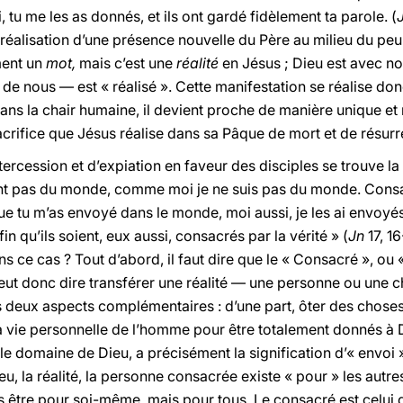
i, tu me les as donnés, et ils ont gardé fidèlement ta parole. (
réalisation d’une présence nouvelle du Père au milieu du peup
ment un
mot,
mais c’est une
réalité
en Jésus ; Dieu est avec no
 de nous — est « réalisé ». Cette manifestation se réalise don
ans la chair humaine, il devient proche de manière unique et 
crifice que Jésus réalise dans sa Pâque de mort et de résurr
ntercession et d’expiation en faveur des disciples se trouve
sont pas du monde, comme moi je ne suis pas du monde. Consac
ue tu m’as envoyé dans le monde, moi aussi, je les ai envoyé
 qu’ils soient, eux aussi, consacrés par la vérité » (
Jn
17, 16
s ce cas ? Tout d’abord, il faut dire que le « Consacré », ou 
eut donc dire transférer une réalité — une personne ou une 
ts deux aspects complémentaires : d’une part, ôter des chos
la vie personnelle de l’homme pour être totalement donnés à Die
 le domaine de Dieu, a précisément la signification d’« envoi 
eu, la réalité, la personne consacrée existe « pour » les autre
us être pour soi-même, mais pour tous. Le consacré est celui