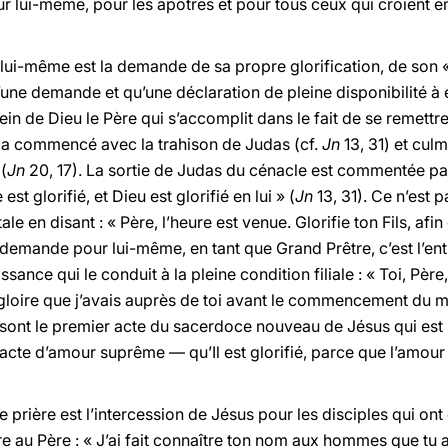
our lui-même, pour les apôtres et pour tous ceux qui croient en
 lui-même est la demande de sa propre glorification, de son «
’une demande et qu’une déclaration de pleine disponibilité à e
n de Dieu le Père qui s’accomplit dans le fait de se remettre 
» a commencé avec la trahison de Judas (cf.
Jn
13, 31) et cul
(
Jn
20, 17). La sortie de Judas du cénacle est commentée pa
st glorifié, et Dieu est glorifié en lui » (
Jn
13, 31). Ce n’est p
en disant : « Père, l’heure est venue. Glorifie ton Fils, afin qu
s demande pour lui-même, en tant que Grand Prêtre, c’est l’en
ance qui le conduit à la pleine condition filiale : « Toi, Père
 gloire que j’avais auprès de toi avant le commencement du 
e sont le premier acte du sacerdoce nouveau de Jésus qui est u
l’acte d’amour suprême — qu’Il est glorifié, parce que l’amour e
rière est l’intercession de Jésus pour les disciples qui ont 
re au Père : « J’ai fait connaître ton nom aux hommes que tu