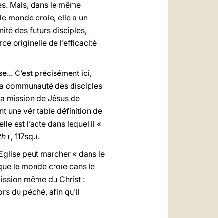
tes. Mais, dans le même
 le monde croie, elle a un
nité des futurs disciples,
 originelle de l’efficacité
e... C’est précisément ici,
n la communauté des disciples
 la mission de Jésus de
t une véritable définition de
lle est l’acte dans lequel il «
th
ii,
117sq.).
l’Eglise peut marcher « dans le
n que le monde croie dans le
 mission même du Christ :
rs du péché, afin qu’il