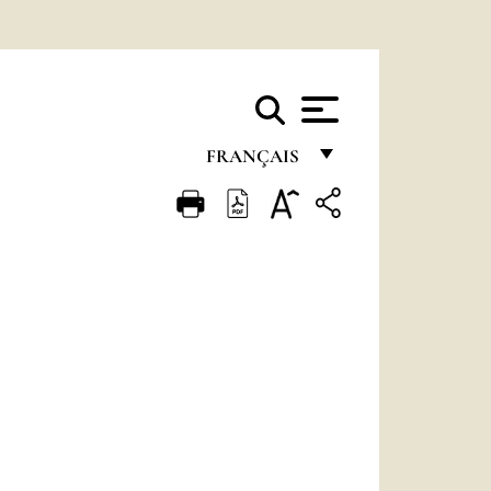
FRANÇAIS
FRANÇAIS
ENGLISH
ITALIANO
PORTUGUÊS
ESPAÑOL
DEUTSCH
POLSKI