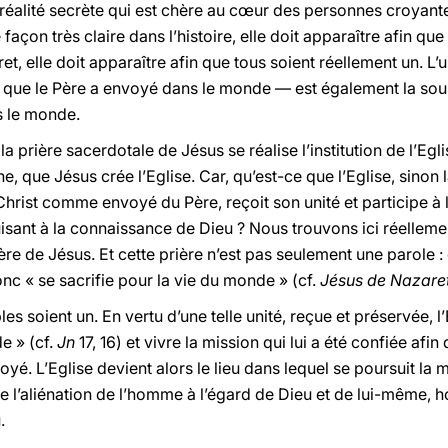
e réalité secrète qui est chère au cœur des personnes croyan
 façon très claire dans l’histoire, elle doit apparaître afin que
et, elle doit apparaître afin que tous soient réellement un. L’u
que le Père a envoyé dans le monde — est également la source
s le monde.
prière sacerdotale de Jésus se réalise l’institution de l’Eglis
ne, que Jésus crée l’Eglise. Car, qu’est-ce que l’Eglise, sino
s Christ comme envoyé du Père, reçoit son unité et participe à
sant à la connaissance de Dieu ? Nous trouvons ici réellemen
rière de Jésus. Et cette prière n’est pas seulement une parole : e
c « se sacrifie pour la vie du monde » (cf.
Jésus de Nazare
les soient un. En vertu d’une telle unité, reçue et préservée, 
e » (cf.
Jn
17, 16) et vivre la mission qui lui a été confiée afi
nvoyé. L’Eglise devient alors le lieu dans lequel se poursuit la
 l’aliénation de l’homme à l’égard de Dieu et de lui-même, ho
.