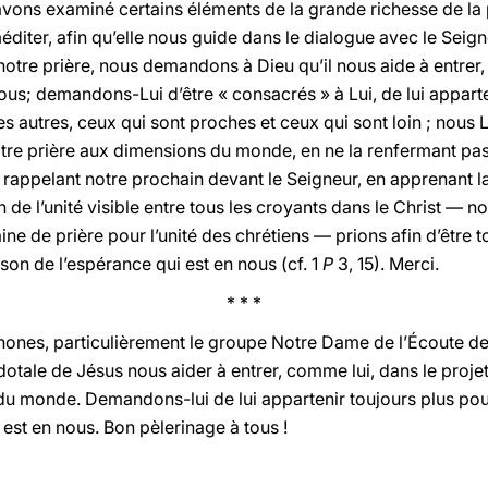
avons examiné certains éléments de la grande richesse de la 
 méditer, afin qu’elle nous guide dans le dialogue avec le Seig
 notre prière, nous demandons à Dieu qu’il nous aide à entrer,
nous; demandons-Lui d’être « consacrés » à Lui, de lui apparte
es autres, ceux qui sont proches et ceux qui sont loin ; nous
otre prière aux dimensions du monde, en ne la renfermant pa
rappelant notre prochain devant le Seigneur, en apprenant la
de l’unité visible entre tous les croyants dans le Christ — n
ne de prière pour l’unité des chrétiens — prions afin d’être 
n de l’espérance qui est en nous (cf. 1
P
3, 15). Merci.
* * *
hones, particulièrement le groupe Notre Dame de l’Écoute de 
dotale de Jésus nous aider à entrer, comme lui, dans le projet
du monde. Demandons-lui de lui appartenir toujours plus pour
est en nous. Bon pèlerinage à tous !