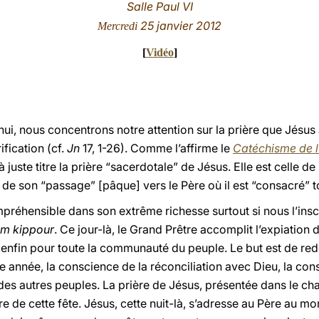
Salle Paul VI
25 janvier 2012
Mercredi
[
Vidéo
]
ui, nous concentrons notre attention sur la prière que Jésus 
ification (cf.
Jn
17, 1-26). Comme l’affirme le
Catéchisme de l
à juste titre la prière “sacerdotale” de Jésus. Elle est celle de
 de son “passage” [pâque] vers le Père où il est “consacré” to
préhensible dans son extrême richesse surtout si nous l’insc
m kippour
. Ce jour-là, le Grand Prêtre accomplit l’expiation
 enfin pour toute la communauté du peuple. Le but est de red
e année, la conscience de la réconciliation avec Dieu, la con
 des autres peuples. La prière de Jésus, présentée dans le cha
re de cette fête. Jésus, cette nuit-là, s’adresse au Père au mo