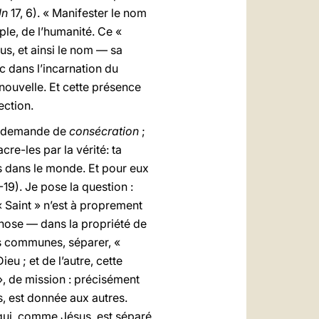
Jn
17, 6). « Manifester le nom
le, de l’humanité. Ce «
us, et ainsi le nom — sa
c dans l’incarnation du
nouvelle. Et cette présence
ection.
 la demande de
consécration
;
re-les par la vérité: ta
s dans le monde. Et pour eux
-19). Je pose la question :
« Saint » n’est à proprement
chose — dans la propriété de
es communes, séparer, «
u ; et de l’autre, cette
», de mission : précisément
s, est donnée aux autres.
 qui, comme Jésus, est séparé