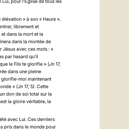
 Lui, pour l’Eglise de tous les
 élévation » à son « Heure ».
ntrer, librement et
et dans la mort et la
minera dans la montée de
r Jésus avec ces mots : «
as par hasard qu’il
e le Fils te glorifie » (
Jn
17,
trée dans une pleine
, glorifie-moi maintenant
monde » (
Jn
17, 5). Cette
n don de soi total sur la
st la gloire véritable, la
été avec Lui. Ces derniers
 as pris dans le monde pour