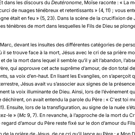
 Et dans les discours du
Deutéronome
, Moïse raconte : « La 
curci de nuages ténébreux et retentissants » (4, 11) ; vous ent
gne était en feu » (5, 23). Dans la scène de la crucifixion de 
des ténèbres de mort dans lesquelles le Fils de Dieu se plonge
t Marc, devant les insultes des différentes catégories de pers
 il se trouve face à la mort, Jésus avec le cri de sa prière
et de la mort dans lequel il semble qu’il y ait l’abandon, l’abse
Père, qui approuve cet acte suprême d’amour, de don total de 
s, sa voix d’en-haut. En lisant les Evangiles, on s’aperçoit
errestre, Jésus avait vu s’associer aux signes de la présence
nt la voix illuminante de Dieu. Ainsi, lors de l’événement qu
 déchirent, on avait entendu la parole du Père : « C'est toi mon
11). Ensuite, lors de la transfiguration, au signe de la nuée s’éta
ez-le » (
Mc
9, 7). En revanche, à l’approche de la mort du Cr
 regard d’amour du Père reste fixé sur le don d’amour du Fils
on de la prière de Jésus, de ce cri qu’il lance au Père : « Mon