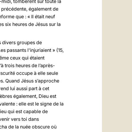
s-midi, tombèrent sur toute la
mps précédente, également de
orme que : « Il était neuf
les six heures de Jésus sur la
es divers groupes de
s passants l'injuriaient » (15,
même ceux qui étaient
’à trois heures de l’après-
bscurité occupe à elle seule
es. Quand Jésus s’approche
rend lui aussi part à cet
nèbres également, Dieu est
lente : elle est le signe de la
ieu qui est capable de
venir vers toi dans
rocha de la nuée obscure où