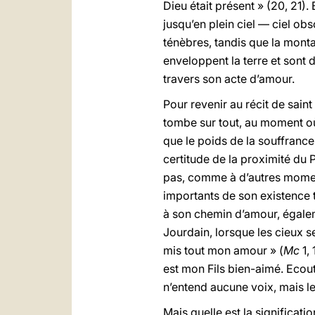
Dieu était présent » (20, 21).
jusqu’en plein ciel — ciel obs
ténèbres, tandis que la monta
enveloppent la terre et sont 
travers son acte d’amour.
Pour revenir au récit de sain
tombe sur tout, au moment où
que le poids de la souffrance 
certitude de la proximité du 
pas, comme à d’autres moment
importants de son existence t
à son chemin d’amour, égaleme
Jourdain, lorsque les cieux se
mis tout mon amour » (
Mc
1, 
est mon Fils bien-aimé. Ecout
n’entend aucune voix, mais le
Mais quelle est la significati