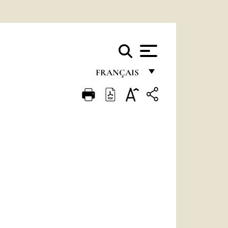
FRANÇAIS
FRANÇAIS
ENGLISH
ITALIANO
PORTUGUÊS
ESPAÑOL
DEUTSCH
POLSKI