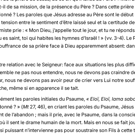
il de sa mission, de la présence du Père ? Dans cette prière n
onné ? Les paroles que Jésus adresse au Père sont le début
tension entre le sentiment d’être laissé seul et la certitude 
iste prie : « Mon Dieu, j’appelle tout le jour, et tu ne réponds 
u es saint, toi qui habites les hymnes d’Israël ! » (vv. 3-4). L
 souffrance de sa prière face à Dieu apparemment absent: da
e relation avec le Seigneur: face aux situations les plus diffic
emble ne pas nous entendre, nous ne devons pas craindre de 
, nous ne devons pas avoir peur de crier vers Lui notre sou
he, même si en apparence il se tait.
isément les paroles initiales du Psaume,
« Eloï, Eloï, lama sab
onné ? » (
Mt
27, 46), en criant les paroles du Psaume, Jésu
de l’abandon ; mais il prie, avec le Psaume, dans la consci
ù il sent le drame humain de la mort. Mais en nous se fait j
si puissant n’intervienne pas pour soustraire son Fils à cette t