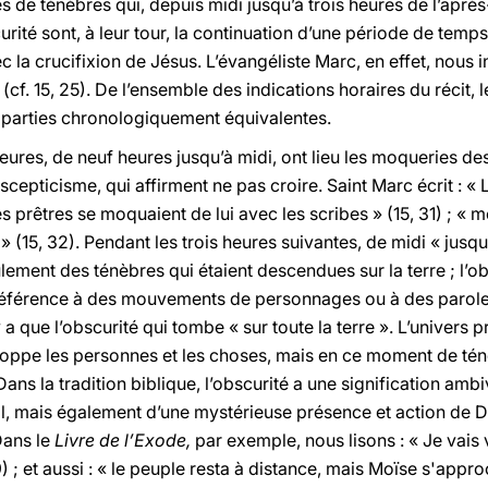
res de ténèbres qui, depuis midi jusqu’à trois heures de l’aprè
curité sont, à leur tour, la continuation d’une période de te
la crucifixion de Jésus. L’évangéliste Marc, en effet, nous inf
 (cf. 15, 25). De l’ensemble des indications horaires du récit, 
x parties chronologiquement équivalentes.
eures, de neuf heures jusqu’à midi, ont lieu les moqueries d
cepticisme, qui affirment ne pas croire. Saint Marc écrit : « Le
s prêtres se moquaient de lui avec les scribes » (15, 31) ; « 
t » (15, 32). Pendant les trois heures suivantes, de midi « jusqu
ulement des ténèbres qui étaient descendues sur la terre ; l’o
 référence à des mouvements de personnages ou à des parol
y a que l’obscurité qui tombe « sur toute la terre ». L’univers p
loppe les personnes et les choses, mais en ce moment de té
ans la tradition biblique, l’obscurité a une signification ambiva
al, mais également d’une mystérieuse présence et action de D
Dans le
Livre de l’Exode,
par exemple, nous lisons : « Je vais 
9) ; et aussi : « le peuple resta à distance, mais Moïse s'app