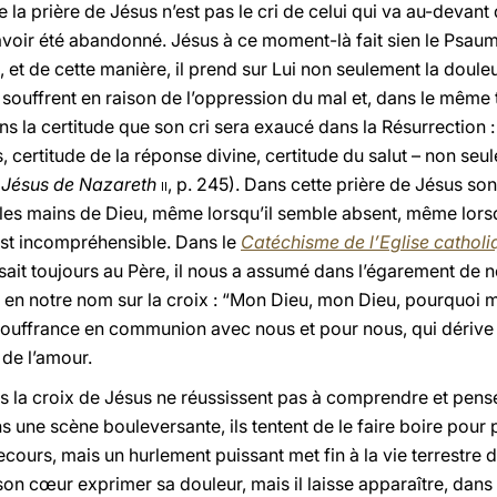
a prière de Jésus n’est pas le cri de celui qui va au-devant 
 avoir été abandonné. Jésus à ce moment-là fait sien le Psaum
e, et de cette manière, il prend sur Lui non seulement la doul
souffrent en raison de l’oppression du mal et, dans le même 
 la certitude que son cri sera exaucé dans la Résurrection : 
 certitude de la réponse divine, certitude du salut – non se
(
Jésus de Nazareth
ii
, p. 245). Dans cette prière de Jésus so
les mains de Dieu, même lorsqu’il semble absent, même lorsqu
est incompréhensible. Dans le
Catéchisme de l’Eglise catholi
sait toujours au Père, il nous a assumé dans l’égarement de 
e en notre nom sur la croix : “Mon Dieu, mon Dieu, pourquoi 
souffrance en communion avec nous et pour nous, qui dérive 
 de l’amour.
 la croix de Jésus ne réussissent pas à comprendre et pense
 une scène bouleversante, ils tentent de le faire boire pour pr
cours, mais un hurlement puissant met fin à la vie terrestre d
on cœur exprimer sa douleur, mais il laisse apparaître, dans