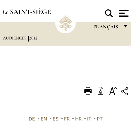
Le
SAINT-SIÈGE
FRANÇAIS
AUDIENCES
2012
FRANÇAIS
ENGLISH
ITALIANO
PORTUGUÊS
ESPAÑOL
DEUTSCH
POLSKI
العربيّة
DE
-
EN
-
ES
-
FR
-
HR
-
IT
-
PT
中文