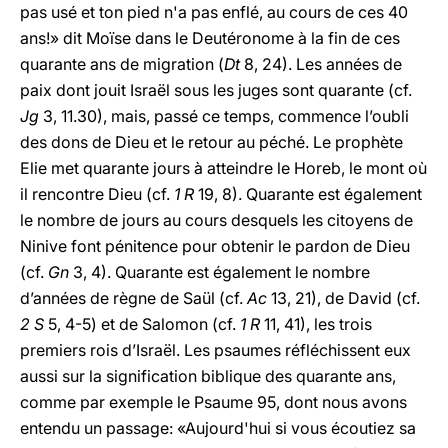
pas usé et ton pied n'a pas enflé, au cours de ces 40
ans!» dit Moïse dans le Deutéronome à la fin de ces
quarante ans de migration (
Dt
8, 24). Les années de
paix dont jouit Israël sous les juges sont quarante (cf.
Jg
3, 11.30), mais, passé ce temps, commence l’oubli
des dons de Dieu et le retour au péché. Le prophète
Elie met quarante jours à atteindre le Horeb, le mont où
il rencontre Dieu (cf.
1 R
19, 8). Quarante est également
le nombre de jours au cours desquels les citoyens de
Ninive font pénitence pour obtenir le pardon de Dieu
(cf.
Gn
3, 4). Quarante est également le nombre
d’années de règne de Saül (cf.
Ac
13, 21), de David (cf.
2 S
5, 4-5) et de Salomon (cf.
1 R
11, 41), les trois
premiers rois d’Israël. Les psaumes réfléchissent eux
aussi sur la signification biblique des quarante ans,
comme par exemple le Psaume 95, dont nous avons
entendu un passage: «Aujourd'hui si vous écoutiez sa