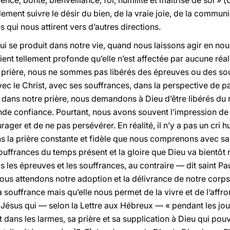
tience, bonté, bienveillance, foi, humilité et maîtrise de soi » (
llement suivre le désir du bien, de la vraie joie, de la commu
 qui nous attirent vers d’autres directions.
e produit dans notre vie, quand nous laissons agir en nous l
nt tellement profonde qu’elle n’est affectée par aucune réali
 prière, nous ne sommes pas libérés des épreuves ou des so
ec le Christ, avec ses souffrances, dans la perspective de p
, dans notre prière, nous demandons à Dieu d’être libérés du m
nde confiance. Pourtant, nous avons souvent l’impression de
ager et de ne pas persévérer. En réalité, il n’y a pas un cri 
s la prière constante et fidèle que nous comprenons avec sain
ffrances du temps présent et la gloire que Dieu va bientôt r
 les épreuves et les souffrances, au contraire — dit saint P
ous attendons notre adoption et la délivrance de notre corps
 souffrance mais qu’elle nous permet de la vivre et de l’affr
ésus qui — selon la Lettre aux Hébreux — « pendant les jours 
 dans les larmes, sa prière et sa supplication à Dieu qui pouva