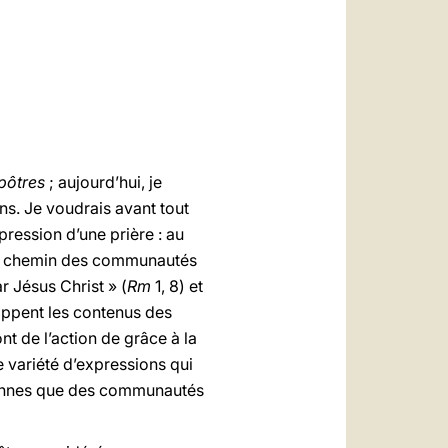
العربيّة
中文
LATINE
pôtres
; aujourd’hui, je
ons. Je voudrais avant tout
pression d’une prière : au
e le chemin des communautés
r Jésus Christ » (
Rm
1, 8) et
oppent les contenus des
nt de l’action de grâce à la
e variété d’expressions qui
ersonnes que des communautés