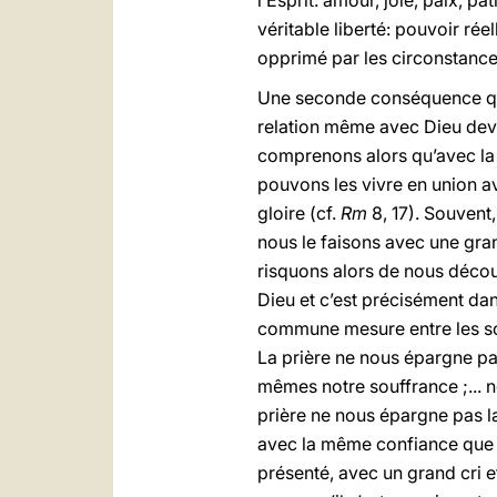
l’Esprit: amour, joie, paix, pa
véritable liberté: pouvoir rée
opprimé par les circonstances
Une seconde conséquence qui s
relation même avec Dieu devie
comprenons alors qu’avec la
pouvons les vivre en union av
gloire (cf.
Rm
8, 17). Souvent
nous le faisons avec une gra
risquons alors de nous décour
Dieu et c’est précisément dan
commune mesure entre les sou
La prière ne nous épargne pas
mêmes notre souffrance ;... n
prière ne nous épargne pas la
avec la même confiance que J
présenté, avec un grand cri et