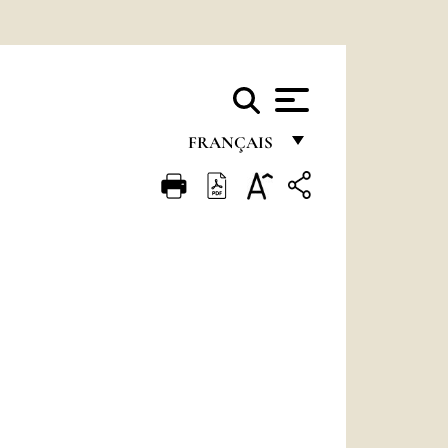
FRANÇAIS
FRANÇAIS
ENGLISH
ITALIANO
PORTUGUÊS
ESPAÑOL
DEUTSCH
POLSKI