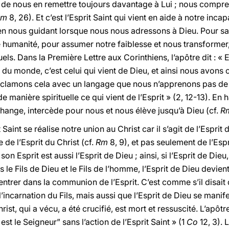
e, de nous en remettre toujours davantage à Lui ; nous comp
Rm
8, 26). Et c’est l’Esprit Saint qui vient en aide à notre incap
en nous guidant lorsque nous nous adressons à Dieu. Pour sain
e humanité, pour assumer notre faiblesse et nous transformer
ls. Dans la Première Lettre aux Corinthiens, l’apôtre dit : « E
i du monde, c’est celui qui vient de Dieu, et ainsi nous avon
roclamons cela avec un langage que nous n’apprenons pas de
de manière spirituelle ce qui vient de l’Esprit » (2, 12-13). En h
change, intercède pour nous et nous élève jusqu’à Dieu (cf.
R
Saint se réalise notre union au Christ car il s’agit de l’Esprit 
 de l’Esprit du Christ (cf.
Rm
8, 9), et pas seulement de l’Espr
, son Esprit est aussi l’Esprit de Dieu ; ainsi, si l’Esprit de Die
le Fils de Dieu et le Fils de l’homme, l’Esprit de Dieu devien
ntrer dans la communion de l’Esprit. C’est comme s’il disait
l’incarnation du Fils, mais aussi que l’Esprit de Dieu se manif
rist, qui a vécu, a été crucifié, est mort et ressuscité. L’apô
est le Seigneur” sans l’action de l’Esprit Saint » (1
Co
12, 3). 