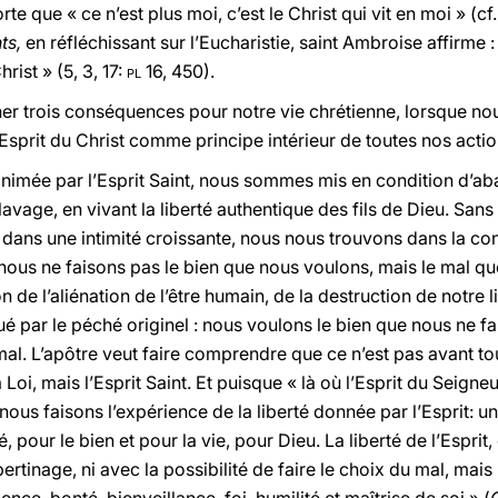
te que « ce n’est plus moi, c’est le Christ qui vit en moi » (cf
ts,
en réfléchissant sur l’Eucharistie, saint Ambroise affirme :
rist » (5, 3, 17:
pl
16, 450).
ner trois conséquences pour notre vie chrétienne, lorsque no
’Esprit du Christ comme principe intérieur de toutes nos actio
 animée par l’Esprit Saint, nous sommes mis en condition d’a
avage, en vivant la liberté authentique des fils de Dieu. Sans
, dans une intimité croissante, nous nous trouvons dans la con
 nous ne faisons pas le bien que nous voulons, mais le mal qu
ion de l’aliénation de l’être humain, de la destruction de notre l
é par le péché originel : nous voulons le bien que nous ne f
al. L’apôtre veut faire comprendre que ce n’est pas avant to
a Loi, mais l’Esprit Saint. Et puisque « là où l’Esprit du Seigneur
 nous faisons l’expérience de la liberté donnée par l’Esprit: un
 pour le bien et pour la vie, pour Dieu. La liberté de l’Esprit,
libertinage, ni avec la possibilité de faire le choix du mal, mai