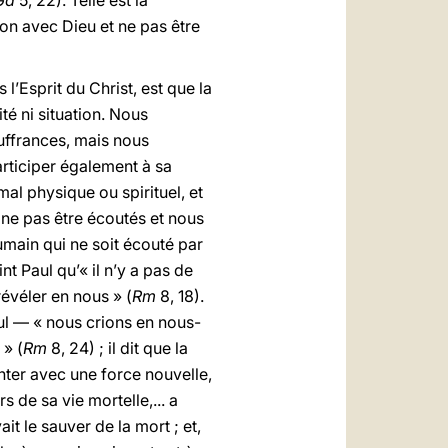
Ga
5, 22). Telle est la
nion avec Dieu et ne pas être
’Esprit du Christ, est que la
té ni situation. Nous
uffrances, mais nous
articiper également à sa
al physique ou spirituel, et
 ne pas être écoutés et nous
humain qui ne soit écouté par
t Paul qu’« il n’y a pas de
évéler en nous » (
Rm
8, 18).
aul — « nous crions en nous-
 » (
Rm
8, 24) ; il dit que la
onter avec une force nouvelle,
de sa vie mortelle,... a
it le sauver de la mort ; et,