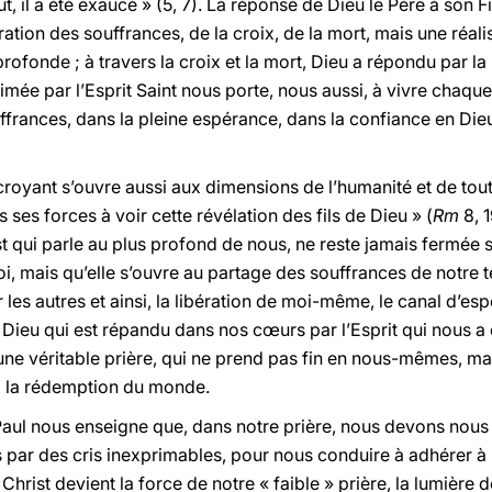
t, il a été exaucé » (5, 7). La réponse de Dieu le Père à son Fi
bération des souffrances, de la croix, de la mort, mais une réa
fonde ; à travers la croix et la mort, Dieu a répondu par la 
imée par l’Esprit Saint nous porte, nous aussi, à vivre chaque
ffrances, dans la pleine espérance, dans la confiance en Di
 croyant s’ouvre aussi aux dimensions de l’humanité et de tout
s ses forces à voir cette révélation des fils de Dieu » (
Rm
8, 1
st qui parle au plus profond de nous, ne reste jamais fermée 
, mais qu’elle s’ouvre au partage des souffrances de notre t
 les autres et ainsi, la libération de moi-même, le canal d’esp
 Dieu qui est répandu dans nos cœurs par l’Esprit qui nous a 
’une véritable prière, qui ne prend pas fin en nous-mêmes, mai
 à la rédemption du monde.
 Paul nous enseigne que, dans notre prière, nous devons nous 
ous par des cris inexprimables, pour nous conduire à adhérer à
 Christ devient la force de notre « faible » prière, la lumière d