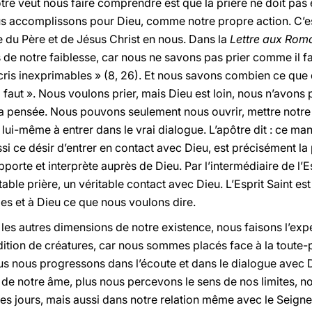
tre veut nous faire comprendre est que la prière ne doit pa
accomplissons pour Dieu, comme notre propre action. C’est 
te du Père et de Jésus Christ en nous. Dans la
Lettre aux Rom
rs de notre faiblesse, car nous ne savons pas prier comme il f
cris inexprimables » (8, 26). Et nous savons combien ce que di
faut ». Nous voulons prier, mais Dieu est loin, nous n’avons p
la pensée. Nous pouvons seulement nous ouvrir, mettre notre 
e lui-même à entrer dans le vrai dialogue. L’apôtre dit : ce ma
i ce désir d’entrer en contact avec Dieu, est précisément la p
rte et interprète auprès de Dieu. Par l’intermédiaire de l’Esp
ble prière, un véritable contact avec Dieu. L’Esprit Saint est
s et à Dieu ce que nous voulons dire.
 les autres dimensions de notre existence, nous faisons l’exp
ition de créatures, car nous sommes placés face à la toute-p
s nous progressons dans l’écoute et dans le dialogue avec Di
n de notre âme, plus nous percevons le sens de nos limites, 
les jours, mais aussi dans notre relation même avec le Seigneu