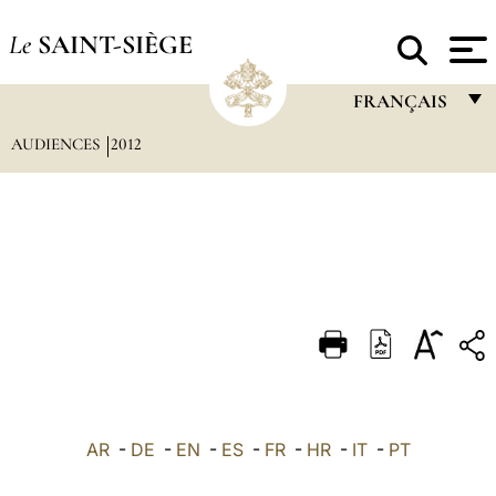
Le
SAINT-SIÈGE
FRANÇAIS
AUDIENCES
2012
FRANÇAIS
ENGLISH
ITALIANO
PORTUGUÊS
ESPAÑOL
DEUTSCH
POLSKI
العربيّة
AR
-
DE
-
EN
-
ES
-
FR
-
HR
-
IT
-
PT
中文